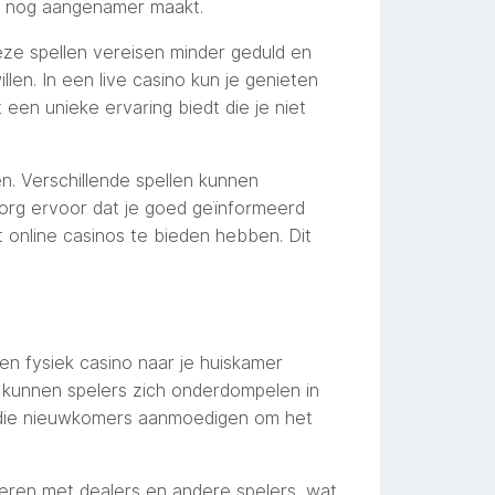
ng nog aangenamer maakt.
Deze spellen vereisen minder geduld en
llen. In een live casino kun je genieten
 een unieke ervaring biedt die je niet
n. Verschillende spellen kunnen
Zorg ervoor dat je goed geïnformeerd
online casinos te bieden hebben. Dit
en fysiek casino naar je huiskamer
, kunnen spelers zich onderdompelen in
, die nieuwkomers aanmoedigen om het
iceren met dealers en andere spelers, wat