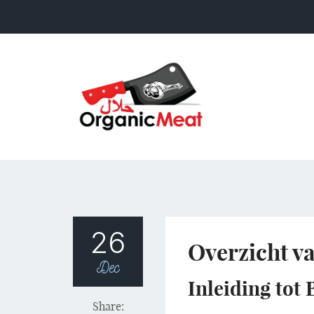
26
Overzicht v
Dec
Inleiding tot
Share: