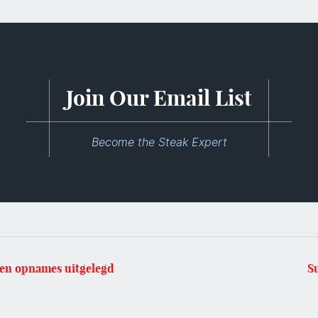
Join Our Email List
Become the Steak Expert
 en opnames uitgelegd
S