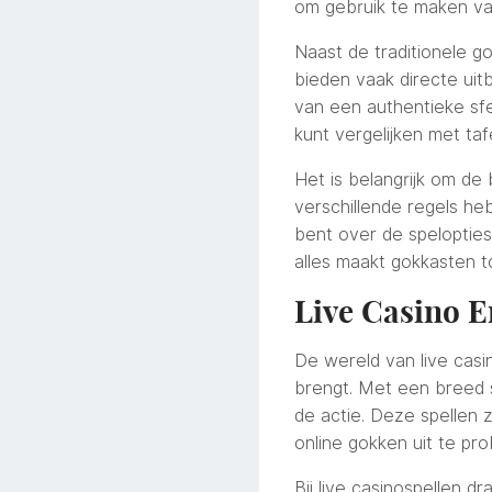
om gebruik te maken va
Naast de traditionele g
bieden vaak directe uitb
van een authentieke sfee
kunt vergelijken met taf
Het is belangrijk om de
verschillende regels h
bent over de speloptie
alles maakt gokkasten t
Live Casino E
De wereld van live casi
brengt. Met een breed s
de actie. Deze spellen
online gokken uit te pro
Bij live casinospellen d