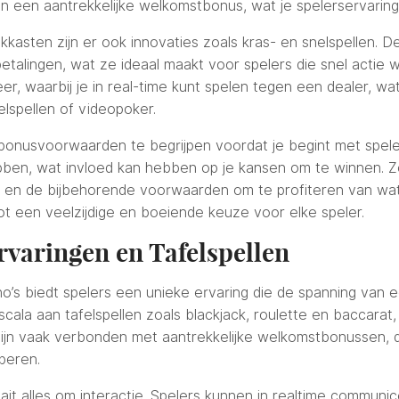
n een aantrekkelijke welkomstbonus, wat je spelerservari
okkasten zijn er ook innovaties zoals kras- en snelspellen. 
etalingen, wat ze ideaal maakt voor spelers die snel actie wi
r, waarbij je in real-time kunt spelen tegen een dealer, wat
elspellen of videopoker.
 bonusvoorwaarden te begrijpen voordat je begint met spele
ebben, wat invloed kan hebben op je kansen om te winnen. 
s en de bijbehorende voorwaarden om te profiteren van wat 
ot een veelzijdige en boeiende keuze voor elke speler.
rvaringen en Tafelspellen
no’s biedt spelers een unieke ervaring die de spanning van e
cala aan tafelspellen zoals blackjack, roulette en baccarat
 zijn vaak verbonden met aantrekkelijke welkomstbonussen
beren.
raait alles om interactie. Spelers kunnen in realtime commun