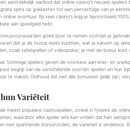
en aantrekkelijk aanbod dat online casino’s nieuwe speler
gratis spins op gokkasten tot een percentage van je eerste 
n online avontuur. Bij veel casino’s krijg je bijvoorbeeld 100
bele aan speelgeld hebt.
e bonusvoorwaarden goed door te nemen voordat je gebruik
 keren dat je de bonus moet inzetten, wat je kansen op win
len, zoals tafelspellen of videopoker, je met de bonus kunt 
iaal. Sommige spelers geven de voorkeur aan kras- en snelspe
 goed begrip van de verschillende soorten spellen en hun 
e te maken. Onthoud dat niet alle bonussen gelijk zijn; verg
hun Variëteit
de meest populaire casinospellen, zowel in fysieke als onli
men, waardoor elke speler iets kan vinden dat hen aanspree
 met spannende bonusrondes, de variëteit is eindeloos. Bij