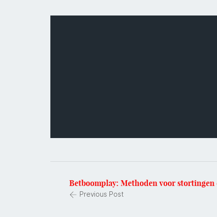
Betboomplay: Methoden voor stortingen
Previous Post