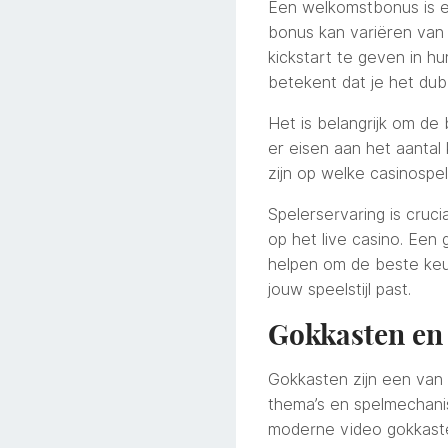
Een welkomstbonus is e
bonus kan variëren van 
kickstart te geven in hu
betekent dat je het dub
Het is belangrijk om d
er eisen aan het aantal
zijn op welke casinospel
Spelerservaring is cruc
op het live casino. Een
helpen om de beste keuz
jouw speelstijl past.
Gokkasten en 
Gokkasten zijn een van 
thema’s en spelmechanis
moderne video gokkasten