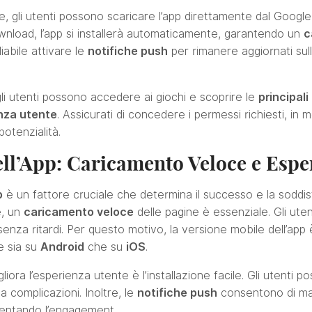
le, gli utenti possono scaricare l’app direttamente dal Google
wnload, l’app si installerà automaticamente, garantendo un
c
liabile attivare le
notifiche push
per rimanere aggiornati sull
gli utenti possono accedere ai giochi e scoprire le
principali
nza utente
. Assicurati di concedere i permessi richiesti, in 
potenzialità.
ell’App: Caricamento Veloce e Espe
p
è un fattore cruciale che determina il successo e la soddisf
e, un
caricamento veloce
delle pagine è essenziale. Gli uten
enza ritardi. Per questo motivo, la versione mobile dell’app
e sia su
Android
che su
iOS
.
liora l’esperienza utente è l’installazione facile. Gli utenti 
za complicazioni. Inoltre, le
notifiche push
consentono di man
mentando l’engagement.