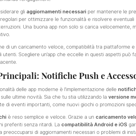
siderare gli
aggiornamenti necessari
per mantenere le prest
 regolari per ottimizzare le funzionalità e risolvere eventual
terruzioni. Una buona app non solo si carica velocemente, ma
tivo.
one di un caricamento veloce, compatibilità tra piattaforme e
i utenti. Scegliere un’app che eccelle in questi aspetti può f
facente.
Principali: Notifiche Push e Access
zionalità delle app moderne è l’implementazione delle
notific
ulle ultime novità. Sia che tu stia utilizzando la
versione m
di eventi importanti, come nuovi giochi o promozioni special
chi
è reso semplice e veloce. Grazie a un
caricamento vel
i preferiti senza ritardi. La
compatibilità Android e iOS
gar
 preoccuparsi di aggiornamenti necessari o problemi di insta