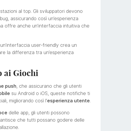
azioni al top. Gli sviluppatori devono
i bug, assicurando così un’esperienza
 offre anche un’interfaccia intuitiva che
 un’interfaccia user-friendly crea un
are la differenza tra un’esperienza
o ai Giochi
he push
, che assicurano che gli utenti
obile
su Android o iOS, queste notifiche ti
i, migliorando così l’
esperienza utente
.
oce
delle app, gli utenti possono
antisce che tutti possano godere delle
llazione.