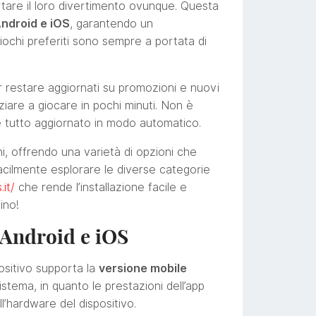
rtare il loro divertimento ovunque. Questa
ndroid e iOS
, garantendo un
iochi preferiti sono sempre a portata di
 restare aggiornati su promozioni e nuovi
ziare a giocare in pochi minuti. Non è
e tutto aggiornato in modo automatico.
i, offrendo una varietà di opzioni che
facilmente esplorare le diverse categorie
it/
che rende l’installazione facile e
ino!
 Android e iOS
positivo supporta la
versione mobile
 sistema, in quanto le prestazioni dell’app
’hardware del dispositivo.