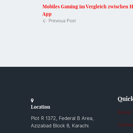
Mobiles Gaming im Vergleich zwischen 
App
Previous Post
Quick
Location
About
Plot R 1372, Federal B Area,
Contac
Azizabad Block 8, Karachi.