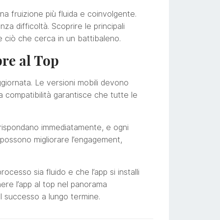
a fruizione più fluida e coinvolgente.
a difficoltà. Scoprire le principali
 ciò che cerca in un battibaleno.
re al Top
giornata. Le versioni mobili devono
 compatibilità garantisce che tutte le
pp rispondano immediatamente, e ogni
h possono migliorare l’engagement,
rocesso sia fluido e che l’app si installi
nere l’app al top nel panorama
il successo a lungo termine.