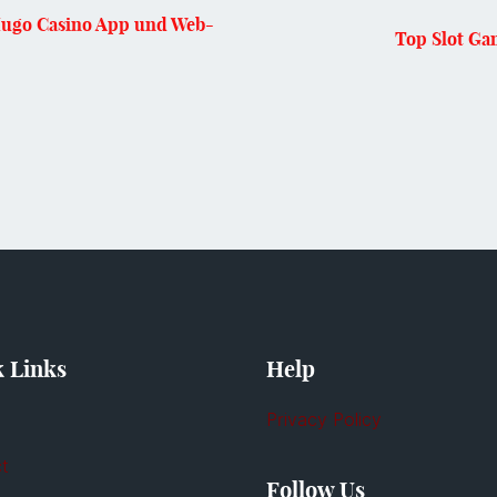
Hugo Casino App und Web-
Top Slot Gam
 Links
Help
Privacy Policy
t
Follow Us