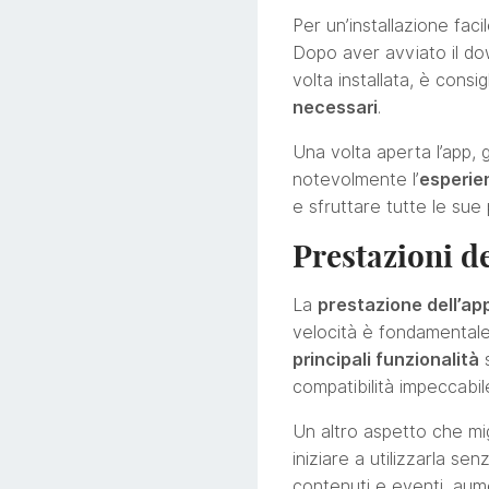
Per un’installazione faci
Dopo aver avviato il do
volta installata, è consig
necessari
.
Una volta aperta l’app, 
notevolmente l’
esperie
e sfruttare tutte le sue 
Prestazioni d
La
prestazione dell’ap
velocità è fondamental
principali funzionalità
s
compatibilità impeccabil
Un altro aspetto che mig
iniziare a utilizzarla sen
contenuti e eventi, au