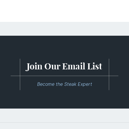
Join Our Email List
Become the Steak Expert