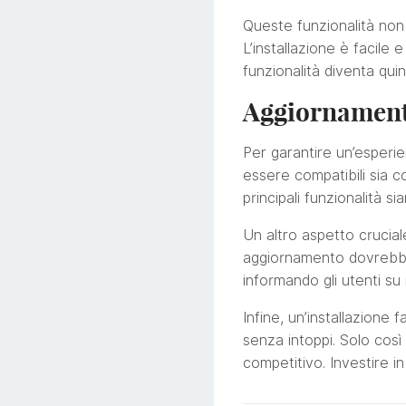
Queste funzionalità non 
L’installazione è facile 
funzionalità diventa qui
Aggiornament
Per garantire un’esperi
essere compatibili sia c
principali funzionalità s
Un altro aspetto crucial
aggiornamento dovrebbe m
informando gli utenti su
Infine, un’installazione f
senza intoppi. Solo così
competitivo. Investire i