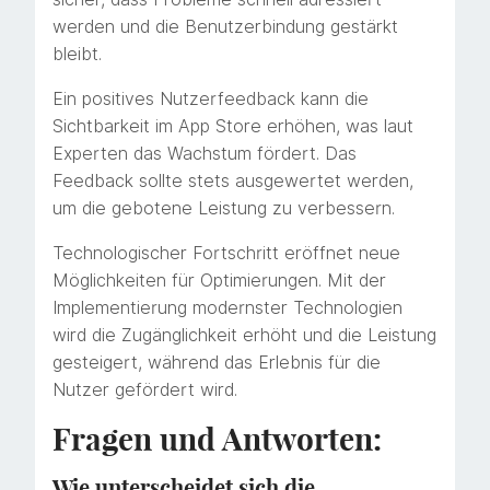
werden und die Benutzerbindung gestärkt
bleibt.
Ein positives Nutzerfeedback kann die
Sichtbarkeit im App Store erhöhen, was laut
Experten das Wachstum fördert. Das
Feedback sollte stets ausgewertet werden,
um die gebotene Leistung zu verbessern.
Technologischer Fortschritt eröffnet neue
Möglichkeiten für Optimierungen. Mit der
Implementierung modernster Technologien
wird die Zugänglichkeit erhöht und die Leistung
gesteigert, während das Erlebnis für die
Nutzer gefördert wird.
Fragen und Antworten:
Wie unterscheidet sich die