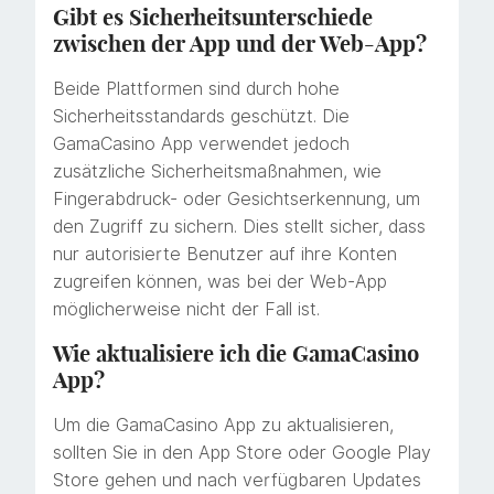
Gibt es Sicherheitsunterschiede
zwischen der App und der Web-App?
Beide Plattformen sind durch hohe
Sicherheitsstandards geschützt. Die
GamaCasino App verwendet jedoch
zusätzliche Sicherheitsmaßnahmen, wie
Fingerabdruck- oder Gesichtserkennung, um
den Zugriff zu sichern. Dies stellt sicher, dass
nur autorisierte Benutzer auf ihre Konten
zugreifen können, was bei der Web-App
möglicherweise nicht der Fall ist.
Wie aktualisiere ich die GamaCasino
App?
Um die GamaCasino App zu aktualisieren,
sollten Sie in den App Store oder Google Play
Store gehen und nach verfügbaren Updates