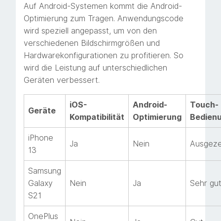
Auf Android-Systemen kommt die Android-
Optimierung zum Tragen. Anwendungscode
wird speziell angepasst, um von den
verschiedenen Bildschirmgrößen und
Hardwarekonfigurationen zu profitieren. So
wird die Leistung auf unterschiedlichen
Geräten verbessert.
iOS-
Android-
Touch-
Geräte
Kompatibilität
Optimierung
Bedien
iPhone
Ja
Nein
Ausgeze
13
Samsung
Galaxy
Nein
Ja
Sehr gu
S21
OnePlus