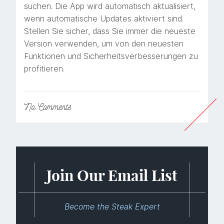
suchen. Die App wird automatisch aktualisiert,
wenn automatische Updates aktiviert sind.
Stellen Sie sicher, dass Sie immer die neueste
Version verwenden, um von den neuesten
Funktionen und Sicherheitsverbesserungen zu
profitieren.
No
Comments
Join Our Email List
Become the Steak Expert