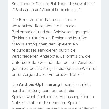
Smartphone-Casino-Plattform, die sowohl auf
iOS als auch auf Android optimiert ist?
Die Benutzeroberfläche spielt eine
wesentliche Rolle, wenn es um die
Bedienbarkeit und das Spielvergnügen geht.
Ein klar strukturiertes Design und intuitive
Menüs ermöglichen den Spielern ein
reibungsloses Navigieren durch die
verschiedenen Angebote. Es lohnt sich, die
Unterschiede zwischen den beiden Varianten
genau zu betrachten, um die optimale Wahl für
ein unvergessliches Erlebnis zu treffen.
Die
Android-Optimierung
beeinflusst nicht
nur die Leistung, sondern auch die
Spielauswahl. Dank dieser Anpassung können
Nutzer nicht nur die neuesten Spiele
ausprobieren, sondern auch von einer Vielzahl