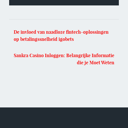
De invloed van naadloze fintech-oplossingen
op betalingssnelheid igobets
Sankra Casino Inloggen: Belangrijke Informatie
die je Moet Weten