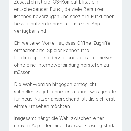
Zusätzlich ist die iOS-Kompatibilität ein
entscheidender Punkt, da viele Benutzer
iPhones bevorzugen und spezielle Funktionen
besser nutzen können, die in einer App
verfügbar sind.
Ein weiterer Vorteil ist, dass Offline-Zugriffe
einfacher sind. Spieler können ihre
Lieblingsspiele jederzeit und überall genießen,
ohne eine Internetverbindung herstellen zu
müssen.
Die Web-Version hingegen ermöglicht
schnellen Zugriff ohne Installation, was gerade
für neue Nutzer ansprechend ist, die sich erst
einmal umsehen möchten.
Insgesamt hängt die Wahl zwischen einer
nativen App oder einer Browser-Lösung stark