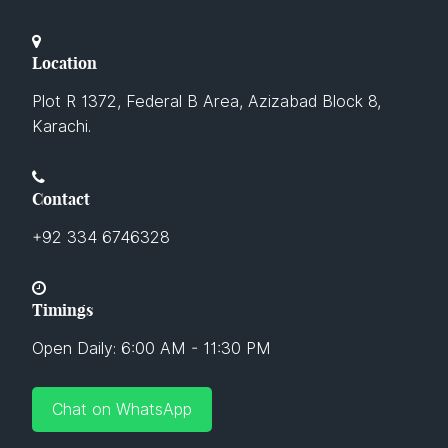
Location
Plot R 1372, Federal B Area, Azizabad Block 8,
Karachi.
Contact
+92 334 6746328
Timings
Open Daily: 6:00 AM - 11:30 PM
Chat on WhatsApp