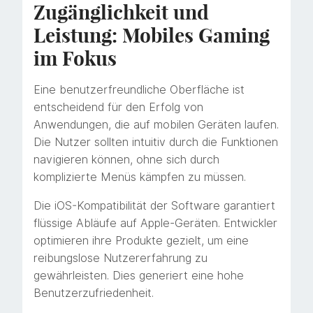
Zugänglichkeit und
Leistung: Mobiles Gaming
im Fokus
Eine benutzerfreundliche Oberfläche ist
entscheidend für den Erfolg von
Anwendungen, die auf mobilen Geräten laufen.
Die Nutzer sollten intuitiv durch die Funktionen
navigieren können, ohne sich durch
komplizierte Menüs kämpfen zu müssen.
Die iOS-Kompatibilität der Software garantiert
flüssige Abläufe auf Apple-Geräten. Entwickler
optimieren ihre Produkte gezielt, um eine
reibungslose Nutzererfahrung zu
gewährleisten. Dies generiert eine hohe
Benutzerzufriedenheit.