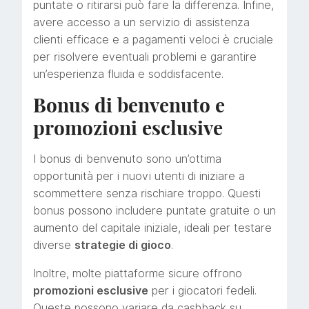
puntate o ritirarsi può fare la differenza. Infine,
avere accesso a un servizio di assistenza
clienti efficace e a pagamenti veloci è cruciale
per risolvere eventuali problemi e garantire
un’esperienza fluida e soddisfacente.
Bonus di benvenuto e
promozioni esclusive
I bonus di benvenuto sono un’ottima
opportunità per i nuovi utenti di iniziare a
scommettere senza rischiare troppo. Questi
bonus possono includere puntate gratuite o un
aumento del capitale iniziale, ideali per testare
diverse
strategie di gioco
.
Inoltre, molte piattaforme sicure offrono
promozioni esclusive
per i giocatori fedeli.
Queste possono variare da cashback su