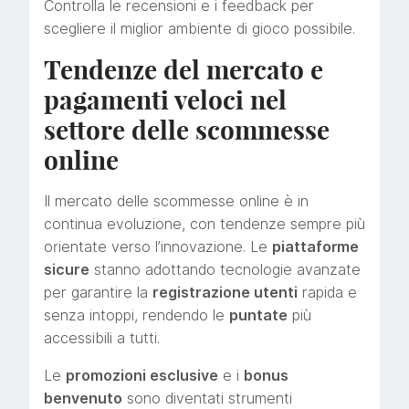
Controlla le recensioni e i feedback per
scegliere il miglior ambiente di gioco possibile.
Tendenze del mercato e
pagamenti veloci nel
settore delle scommesse
online
Il mercato delle scommesse online è in
continua evoluzione, con tendenze sempre più
orientate verso l’innovazione. Le
piattaforme
sicure
stanno adottando tecnologie avanzate
per garantire la
registrazione utenti
rapida e
senza intoppi, rendendo le
puntate
più
accessibili a tutti.
Le
promozioni esclusive
e i
bonus
benvenuto
sono diventati strumenti