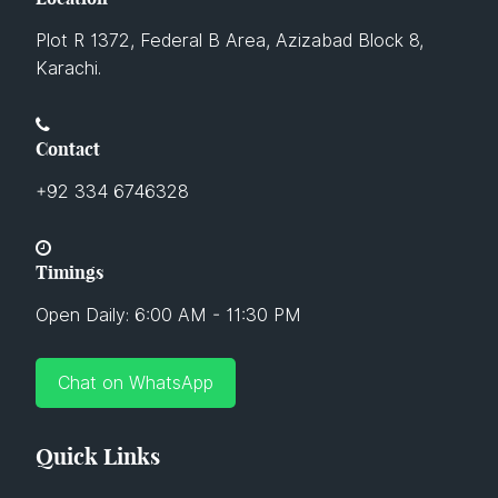
Plot R 1372, Federal B Area, Azizabad Block 8,
Karachi.
Contact
+92 334 6746328
Timings
Open Daily: 6:00 AM - 11:30 PM
Chat on WhatsApp
Quick Links