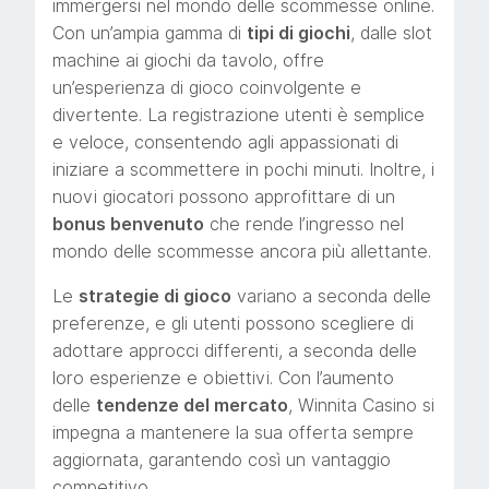
immergersi nel mondo delle scommesse online.
Con un’ampia gamma di
tipi di giochi
, dalle slot
machine ai giochi da tavolo, offre
un’esperienza di gioco coinvolgente e
divertente. La registrazione utenti è semplice
e veloce, consentendo agli appassionati di
iniziare a scommettere in pochi minuti. Inoltre, i
nuovi giocatori possono approfittare di un
bonus benvenuto
che rende l’ingresso nel
mondo delle scommesse ancora più allettante.
Le
strategie di gioco
variano a seconda delle
preferenze, e gli utenti possono scegliere di
adottare approcci differenti, a seconda delle
loro esperienze e obiettivi. Con l’aumento
delle
tendenze del mercato
, Winnita Casino si
impegna a mantenere la sua offerta sempre
aggiornata, garantendo così un vantaggio
competitivo.