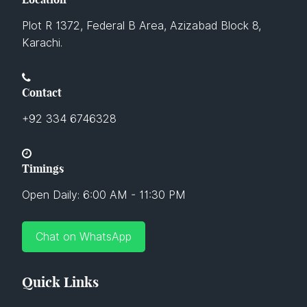
Plot R 1372, Federal B Area, Azizabad Block 8,
Karachi.
Contact
+92 334 6746328
Timings
Open Daily: 6:00 AM - 11:30 PM
Chat on WhatsApp
Quick Links