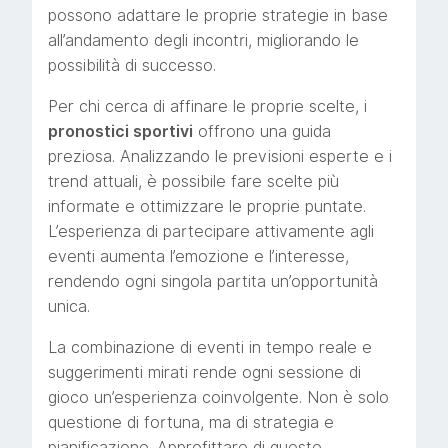
possono adattare le proprie strategie in base
all’andamento degli incontri, migliorando le
possibilità di successo.
Per chi cerca di affinare le proprie scelte, i
pronostici sportivi
offrono una guida
preziosa. Analizzando le previsioni esperte e i
trend attuali, è possibile fare scelte più
informate e ottimizzare le proprie puntate.
L’esperienza di partecipare attivamente agli
eventi aumenta l’emozione e l’interesse,
rendendo ogni singola partita un’opportunità
unica.
La combinazione di eventi in tempo reale e
suggerimenti mirati rende ogni sessione di
gioco un’esperienza coinvolgente. Non è solo
questione di fortuna, ma di strategia e
pianificazione. Approfittare di queste