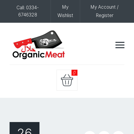
My
My Account /
Call: 0334-
6746328
Wishlist
Register
0
26