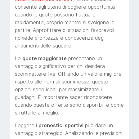
consente agli utenti di cogliere opportunità
quando le quote possono fluttuare
rapidamente, proprio mentre si svolgono le
partite. Approfittare di situazioni favorevoli
richiede prontezza e conoscenza degli
andamenti delle squadre.
Le
quote maggiorate
presentano un
vantaggio significativo per chi desidera
scommettere live. Offrendo un valore migliore
rispetto alle normali scommesse, queste
opzioni sono ideali per massimizzare i
guadagni. È importante saper riconoscere
quando queste offerte sono disponibili e come
sfruttarle al meglio.
Leggere i
pronostici sportivi
può dare un
vantaggio strategico. Analizzando le previsioni