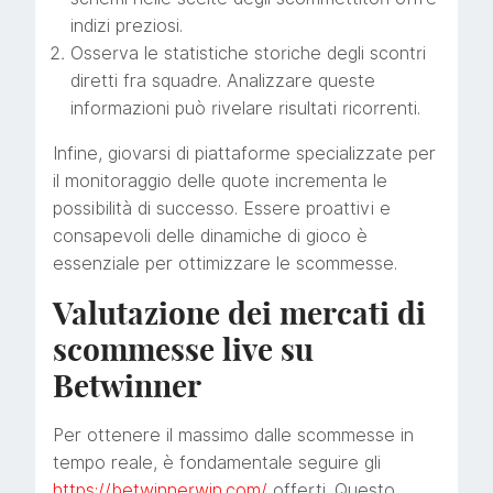
indizi preziosi.
Osserva le statistiche storiche degli scontri
diretti fra squadre. Analizzare queste
informazioni può rivelare risultati ricorrenti.
Infine, giovarsi di piattaforme specializzate per
il monitoraggio delle quote incrementa le
possibilità di successo. Essere proattivi e
consapevoli delle dinamiche di gioco è
essenziale per ottimizzare le scommesse.
Valutazione dei mercati di
scommesse live su
Betwinner
Per ottenere il massimo dalle scommesse in
tempo reale, è fondamentale seguire gli
https://betwinnerwin.com/
offerti. Questo