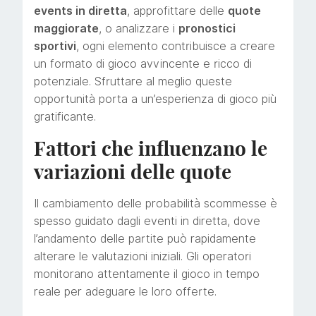
events in diretta
, approfittare delle
quote
maggiorate
, o analizzare i
pronostici
sportivi
, ogni elemento contribuisce a creare
un formato di gioco avvincente e ricco di
potenziale. Sfruttare al meglio queste
opportunità porta a un’esperienza di gioco più
gratificante.
Fattori che influenzano le
variazioni delle quote
Il cambiamento delle probabilità scommesse è
spesso guidato dagli eventi in diretta, dove
l’andamento delle partite può rapidamente
alterare le valutazioni iniziali. Gli operatori
monitorano attentamente il gioco in tempo
reale per adeguare le loro offerte.