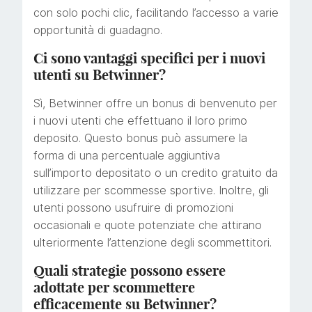
con solo pochi clic, facilitando l’accesso a varie
opportunità di guadagno.
Ci sono vantaggi specifici per i nuovi
utenti su Betwinner?
Sì, Betwinner offre un bonus di benvenuto per
i nuovi utenti che effettuano il loro primo
deposito. Questo bonus può assumere la
forma di una percentuale aggiuntiva
sull’importo depositato o un credito gratuito da
utilizzare per scommesse sportive. Inoltre, gli
utenti possono usufruire di promozioni
occasionali e quote potenziate che attirano
ulteriormente l’attenzione degli scommettitori.
Quali strategie possono essere
adottate per scommettere
efficacemente su Betwinner?