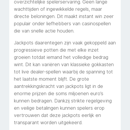
overzichtelijke spelerservaring. Geen lange
wachttijden of ingewikkelde regels, maar
directe beloningen. Dit maakt instant win zeer
populair onder liefhebbers van casinospellen
die van snelle actie houden.
Jackpots daarentegen zijn vaak gekoppeld aan
progressieve potten die met elke inzet
groeien totdat iemand het volledige bedrag
wint. Dit kan variëren van klassieke gokkasten
tot live dealer-spellen waarbij de spanning tot
het laatste moment blijft. De grote
aantrekkingskracht van jackpots ligt in de
enorme prijzen die soms miljoenen euro’s
kunnen bedragen. Dankzij strikte regelgeving
en veilige betalingen kunnen spelers erop
vertrouwen dat deze jackpots eerlijk en
transparant worden uitgekeerd.