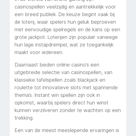
casinospellen veelzijdig en aantrekkelijk voor
een breed publiek. De keuze begint vaak bij
de loterij, waar spelers hun geluk beproeven
met eenvoudige spelregels en de kans op een
grote jackpot. Loterijen zijn populair vanwege
hun lage instapdrempel, wat ze toegankelijk
maakt voor iedereen.
Daarnaast bieden online casino’s een
uitgebreide selectie van casinospellen, van
klassieke tafelspellen zoals blackjack en
roulette tot innovatieve slots met spannende
thema’s. Instant win spellen zijn ook in
opkomst, waarbij spelers direct hun winst
kunnen verzilveren zonder te wachten op een
trekking.
Een van de meest meeslepende ervaringen is