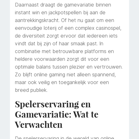
Daarnaast draagt de gamevariatie binnen
instant win en jackpotspellen bij aan de
aantrekkingskracht. Of het nu gaat om een
eenvoudige loterij of een complex casinospel,
de diversiteit zorgt ervoor dat iedereen iets
vindt dat bij zijn of haar smaak past. In
combinatie met betrouwbare platforms en
heldere voorwaarden zorgt dit voor een
optimale balans tussen plezier en vertrouwen.
Zo blijft online gaming niet alleen spannend,
maar ook veilig en toegankelijk voor een
breed publiek.
Spelerservaring en
Gamevariatie: Wat te
Verwachten
De spelerservaring in de wereld van online