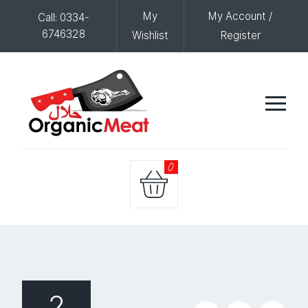
My
My Account /
Call: 0334-
6746328
Wishlist
Register
0
2