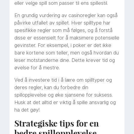
eller velge spill som passer til ens spillestil.
En grundig vurdering av casinoregler kan også
påvirke utfallet av spillet. Hver spilltype har
spesifikke regler som må følges, og å forstå
disse er essensielt for å maksimere potensielle
gevinster. For eksempel, i poker er det ikke
bare kortene som teller, men også hvordan du
leser motstanderne dine. Dette krever tid og
øvelse for å mestre.
Ved å investere tid i å lære om spilltyper og
deres regler, kan du forbedre din
spillopplevelse og øke sjansene for suksess.
Husk at det alltid er viktig å spille ansvarlig og
ha det gøy!
Strategiske tips for en
bedre spillopplevelse