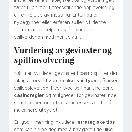
implementere strategiske tips og vurderinger,
fører til en mer tilfredsstillende opplevelse og
gir en følelse av mestring. Enten du er
nybegynner eller erfaren spiller, vil denne
tilnærmingen hjelpe deg å navigere i
spillverdenen med mer selvtillit.
Vurdering av gevinster og
spillinvolvering
Når man vurderer gevinster i casinospill, er det
viktig å forstå hvordan ulike
spilltyper
påvirker
spillopplevelsen. Hver type spill har sine egne
casinoregler
og muligheter for gevinster, noe
som gjør personlig tilpasning essensielt for å
maksimere utbyttet.
En god tilnærming inkluderer
strategiske tips
som kan hjelpe deg med å navigere i de ulike