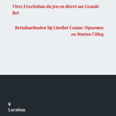
Vivez l’excitation du jeu en direct sur Grandz
Bet
Betaalmethoden bij LineBet Casino: Opnemen
en Storten Uitleg
Location