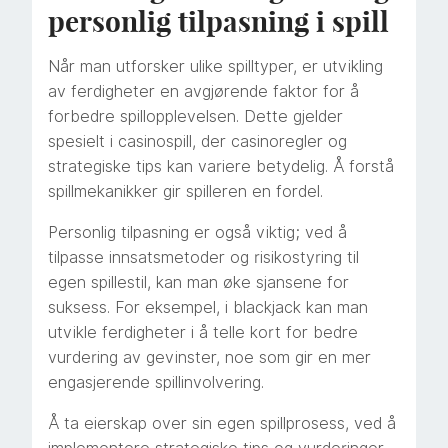
personlig tilpasning i spill
Når man utforsker ulike spilltyper, er utvikling
av ferdigheter en avgjørende faktor for å
forbedre spillopplevelsen. Dette gjelder
spesielt i casinospill, der casinoregler og
strategiske tips kan variere betydelig. Å forstå
spillmekanikker gir spilleren en fordel.
Personlig tilpasning er også viktig; ved å
tilpasse innsatsmetoder og risikostyring til
egen spillestil, kan man øke sjansene for
suksess. For eksempel, i blackjack kan man
utvikle ferdigheter i å telle kort for bedre
vurdering av gevinster, noe som gir en mer
engasjerende spillinvolvering.
Å ta eierskap over sin egen spillprosess, ved å