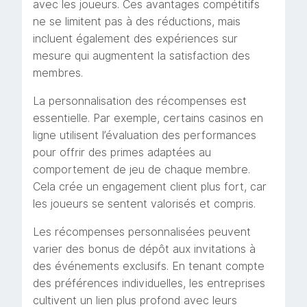
avec les joueurs. Ces avantages compétitifs
ne se limitent pas à des réductions, mais
incluent également des expériences sur
mesure qui augmentent la satisfaction des
membres.
La personnalisation des récompenses est
essentielle. Par exemple, certains casinos en
ligne utilisent l’évaluation des performances
pour offrir des primes adaptées au
comportement de jeu de chaque membre.
Cela crée un engagement client plus fort, car
les joueurs se sentent valorisés et compris.
Les récompenses personnalisées peuvent
varier des bonus de dépôt aux invitations à
des événements exclusifs. En tenant compte
des préférences individuelles, les entreprises
cultivent un lien plus profond avec leurs