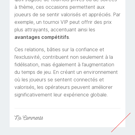
à thème, ces occasions permettent aux
joueurs de se sentir valorisés et appréciés. Par
exemple, un tournoi VIP peut offrir des prix
plus attrayants, accentuant ainsi les
avantages compétitifs
.
Ces relations, bâties sur la confiance et
l’exclusivité, contribuent non seulement à la
fidélisation, mais également à l’augmentation
du temps de jeu. En créant un environnement
où les joueurs se sentent connectés et
valorisés, les opérateurs peuvent améliorer
significativement leur expérience globale.
No
Comments