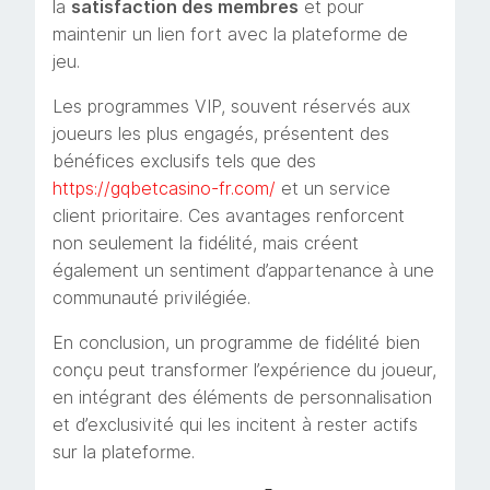
la
satisfaction des membres
et pour
maintenir un lien fort avec la plateforme de
jeu.
Les programmes VIP, souvent réservés aux
joueurs les plus engagés, présentent des
bénéfices exclusifs tels que des
https://gqbetcasino-fr.com/
et un service
client prioritaire. Ces avantages renforcent
non seulement la fidélité, mais créent
également un sentiment d’appartenance à une
communauté privilégiée.
En conclusion, un programme de fidélité bien
conçu peut transformer l’expérience du joueur,
en intégrant des éléments de personnalisation
et d’exclusivité qui les incitent à rester actifs
sur la plateforme.