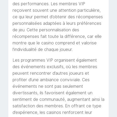
des performances. Les membres VIP
reçoivent souvent une attention particulière,
ce qui leur permet d’obtenir des récompenses
personnalisées adaptées à leurs préférences
de jeu. Cette personnalisation des
récompenses fait toute la différence, car elle
montre que le casino comprend et valorise
l’individualité de chaque joueur.
Les programmes VIP organisent également
des événements exclusifs, où les membres
peuvent rencontrer d’autres joueurs et
profiter d’une ambiance conviviale. Ces
événements ne sont pas seulement
divertissants, ils favorisent également un
sentiment de communauté, augmentant ainsi la
satisfaction des membres. En offrant ce type
d’expérience, les casinos renforcent leur