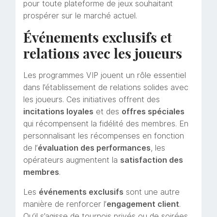
pour toute plateforme de jeux souhaitant
prospérer sur le marché actuel.
Événements exclusifs et
relations avec les joueurs
Les programmes VIP jouent un rôle essentiel
dans l’établissement de relations solides avec
les joueurs. Ces initiatives offrent des
incitations loyales
et des
offres spéciales
qui récompensent la fidélité des membres. En
personnalisant les récompenses en fonction
de l’
évaluation des performances
, les
opérateurs augmentent la
satisfaction des
membres
.
Les
événements exclusifs
sont une autre
manière de renforcer l’
engagement client
.
Qu’il s’agisse de tournois privés ou de soirées