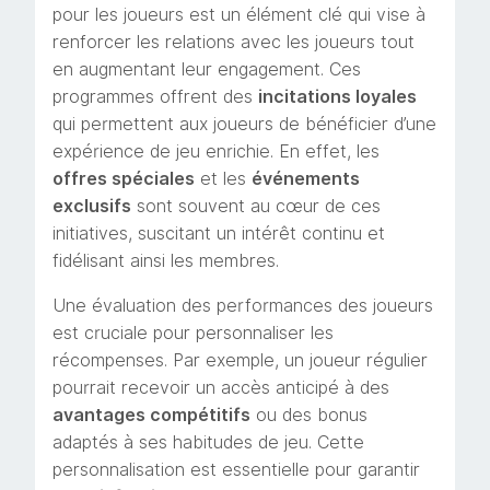
pour les joueurs est un élément clé qui vise à
renforcer les relations avec les joueurs tout
en augmentant leur engagement. Ces
programmes offrent des
incitations loyales
qui permettent aux joueurs de bénéficier d’une
expérience de jeu enrichie. En effet, les
offres spéciales
et les
événements
exclusifs
sont souvent au cœur de ces
initiatives, suscitant un intérêt continu et
fidélisant ainsi les membres.
Une évaluation des performances des joueurs
est cruciale pour personnaliser les
récompenses. Par exemple, un joueur régulier
pourrait recevoir un accès anticipé à des
avantages compétitifs
ou des bonus
adaptés à ses habitudes de jeu. Cette
personnalisation est essentielle pour garantir