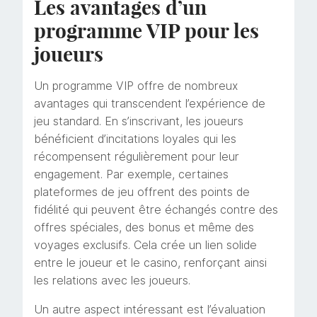
Les avantages d’un
programme VIP pour les
joueurs
Un programme VIP offre de nombreux
avantages qui transcendent l’expérience de
jeu standard. En s’inscrivant, les joueurs
bénéficient d’incitations loyales qui les
récompensent régulièrement pour leur
engagement. Par exemple, certaines
plateformes de jeu offrent des points de
fidélité qui peuvent être échangés contre des
offres spéciales, des bonus et même des
voyages exclusifs. Cela crée un lien solide
entre le joueur et le casino, renforçant ainsi
les relations avec les joueurs.
Un autre aspect intéressant est l’évaluation