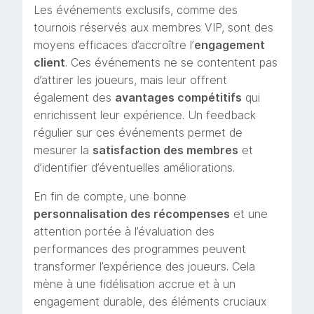
Les événements exclusifs, comme des
tournois réservés aux membres VIP, sont des
moyens efficaces d’accroître l’
engagement
client
. Ces événements ne se contentent pas
d’attirer les joueurs, mais leur offrent
également des
avantages compétitifs
qui
enrichissent leur expérience. Un feedback
régulier sur ces événements permet de
mesurer la
satisfaction des membres
et
d’identifier d’éventuelles améliorations.
En fin de compte, une bonne
personnalisation des récompenses
et une
attention portée à l’évaluation des
performances des programmes peuvent
transformer l’expérience des joueurs. Cela
mène à une fidélisation accrue et à un
engagement durable, des éléments cruciaux