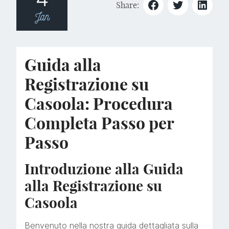
Share:
Jan
Guida alla
Registrazione su
Casoola: Procedura
Completa Passo per
Passo
Introduzione alla Guida
alla Registrazione su
Casoola
Benvenuto nella nostra guida dettagliata sulla