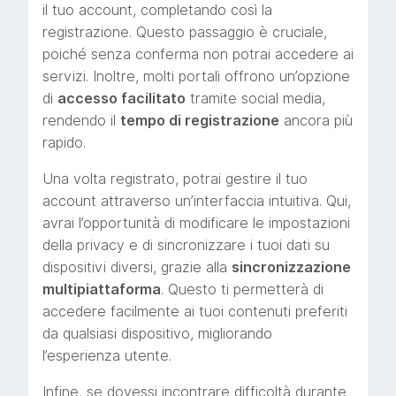
il tuo account, completando così la
registrazione. Questo passaggio è cruciale,
poiché senza conferma non potrai accedere ai
servizi. Inoltre, molti portali offrono un’opzione
di
accesso facilitato
tramite social media,
rendendo il
tempo di registrazione
ancora più
rapido.
Una volta registrato, potrai gestire il tuo
account attraverso un’interfaccia intuitiva. Qui,
avrai l’opportunità di modificare le impostazioni
della privacy e di sincronizzare i tuoi dati su
dispositivi diversi, grazie alla
sincronizzazione
multipiattaforma
. Questo ti permetterà di
accedere facilmente ai tuoi contenuti preferiti
da qualsiasi dispositivo, migliorando
l’esperienza utente.
Infine, se dovessi incontrare difficoltà durante