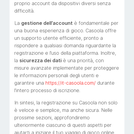
proprio account da dispositivi diversi senza
difficoltà.
La
gestione dell’account
è fondamentale per
una buona esperienza di gioco. Casoola offre
un supporto utente efficiente, pronto a
rispondere a qualsiasi domanda riguardante la
registrazione e l’uso della piattaforma. Inoltre,
la
sicurezza dei dati
è una priorità, con
misure avanzate implementate per proteggere
le informazioni personali degli utenti e
garantire una
https://it-casoola.com/
durante
l’intero processo di iscrizione.
In sintesi, la registrazione su Casoola non solo
è veloce e semplice, ma anche sicura. Nelle
prossime sezioni, approfondiremo
ulteriormente ciascuno di questi aspetti per
aiutarti a iniziare il tuo viaggio di gioco online