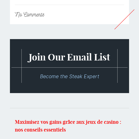
No
Comments
Join Our Email List
Become the Steak Expert
Maximisez vos gains grâce aux jeux de casino :
nos conseils essentiels