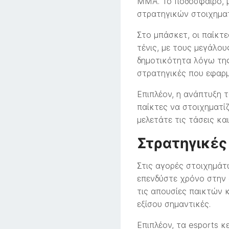
MMA. Το ποδόσφαιρο, 
στρατηγικών στοιχηματι
Στο μπάσκετ, οι παίκτ
τένις, με τους μεγάλου
δημοτικότητα λόγω της
στρατηγικές που εφαρμ
Επιπλέον, η ανάπτυξη 
παίκτες να στοιχηματίζο
μελετάτε τις τάσεις κα
Στρατηγικές
Στις αγορές στοιχημάτω
επενδύστε χρόνο στην 
τις απουσίες παικτών κ
εξίσου σημαντικές.
Επιπλέον, τα esports 