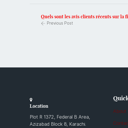
Quels sont les avis clients récents sur la f
Previous Post
Quick
Location
About
Plot R 1372, Federal B Area,
Contac
Azizabad Block 8, Karachi.