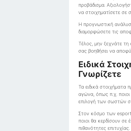
προβάδισμα. Αξιολογήστ
να στοιχηματίσετε σε σ
Η προγνωστική ανάλυση 
διαμορφώσετε τις αποφά
Τέλος, μην ξεχνάτε τη
σας βοηθήσει να αποφύ
Ειδικά Στοι
Γνωρίζετε
Τα ειδικά στοιχήματα 
αγώνα, όπως π.χ. ποιοι
επιλογή των σωστών σ
Στον κόσμο των esport
ποιοι θα κερδίσουν σε 
πιθανότητες επιτυχίας.