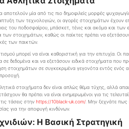
α Αθλητικά Στοιχήματα
α αποτελούν μία από τις πιο δημοφιλείς μορφές ψυχαγωγί
άπτυξη των τεχνολογιών, οι αγορές στοιχημάτων έχουν ε
εις του ποδοσφαίρου, μπάσκετ, τένις και ακόμα και των e
χία των στοιχημάτων, καθώς οι παίκτες πρέπει να εξετάσ
ικές των παικτών.
ισμού μπορεί να είναι καθοριστική για την επιτυχία. Οι π
 σε δεδομένα και να εξετάσουν ειδικά στοιχήματα που π
ηση στοιχημάτων σε συγκεκριμένα γεγονότα εντός ενός 
 προσοχή.
λητικά στοιχήματα δεν είναι απλώς θέμα τύχης, αλλά απαι
τάσχουν θα πρέπει να είναι ενημερωμένοι για τις τελευτα
τις τάσεις στην
https://10black-uk.com/
. Μην ξεχνάτε πως
σίας για την αποφυγή κινδύνων.
χνιδιών: Η Βασική Στρατηγική