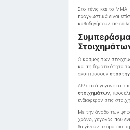
Στο τένις και το MMA, 
προγνωστικά είναι επί
καθοδηγήσουν τις επιλ
Συμπεράσματ
Στοιχημάτω
Ο κόσμος των στοιχημά
και τη δημοτικότητα 
αναπτύσσουν
στρατηγ
Αθλητικά γεγονότα όπ
στοιχημάτων
, προσελ
ενδιαφέρον στις στοιχη
Με την άνοδο των ψηφι
χρόνο, γεγονός που ενι
θα γίνουν ακόμα πιο σ