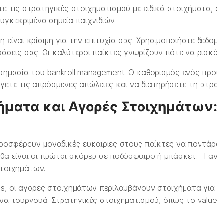
ε τις στρατηγικές στοιχηματισμού με ειδικά στοιχήματα,
υγκεκριμένα σημεία παιχνιδιών.
είναι κρίσιμη για την επιτυχία σας. Χρησιμοποιήστε δεδομ
σεις σας. Οι καλύτεροι παίκτες γνωρίζουν πότε να ρισκάρ
 σημασία του bankroll management. Ο καθορισμός ενός προ
γετε τις απρόσμενες απώλειες και να διατηρήσετε τη στρ
χήματα και Αγορές Στοιχημάτων:
προσφέρουν μοναδικές ευκαιρίες στους παίκτες να ποντά
 θα είναι οι πρώτοι σκόρερ σε ποδόσφαιρο ή μπάσκετ. Η ανά
τοιχημάτων.
s, οι αγορές στοιχημάτων περιλαμβάνουν στοιχήματα για 
ένα τουρνουά. Στρατηγικές στοιχηματισμού, όπως το value