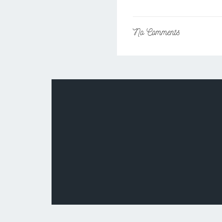
No
Comments