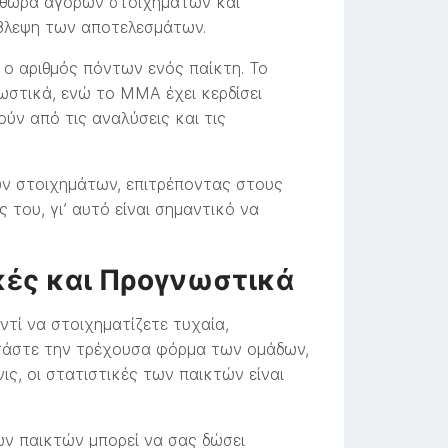
ηθώρα αγορών στοιχημάτων και
ρόβλεψη των αποτελεσμάτων.
 ο αριθμός πόντων ενός παίκτη. Το
νωστικά, ενώ το MMA έχει κερδίσει
ύν από τις αναλύσεις και τις
των στοιχημάτων, επιτρέποντας στους
ς του, γι’ αυτό είναι σημαντικό να
κές και Προγνωστικά
ντί να στοιχηματίζετε τυχαία,
ετάστε την τρέχουσα φόρμα των ομάδων,
ις, οι στατιστικές των παικτών είναι
ων παικτών μπορεί να σας δώσει