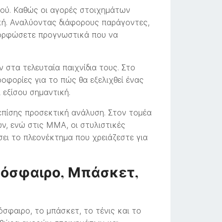
μού. Καθώς οι αγορές στοιχημάτων
ική. Αναλύοντας διάφορους παράγοντες,
αμορφώσετε προγνωστικά που να
 στα τελευταία παιχνίδια τους. Στο
φορίες για το πώς θα εξελιχθεί ένας
εξίσου σημαντική.
 επίσης προσεκτική ανάλυση. Στον τομέα
ών, ενώ στις MMA, οι στυλιστικές
ώσει το πλεονέκτημα που χρειάζεστε για
δόσφαιρο, Μπάσκετ,
σφαιρο, το μπάσκετ, το τένις και το