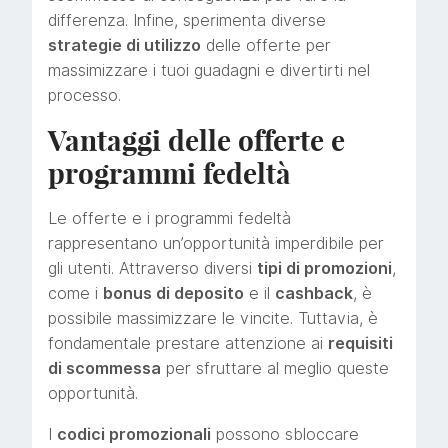
differenza. Infine, sperimenta diverse
strategie di utilizzo
delle offerte per
massimizzare i tuoi guadagni e divertirti nel
processo.
Vantaggi delle offerte e
programmi fedeltà
Le offerte e i programmi fedeltà
rappresentano un’opportunità imperdibile per
gli utenti. Attraverso diversi
tipi di promozioni
,
come i
bonus di deposito
e il
cashback
, è
possibile massimizzare le vincite. Tuttavia, è
fondamentale prestare attenzione ai
requisiti
di scommessa
per sfruttare al meglio queste
opportunità.
I
codici promozionali
possono sbloccare