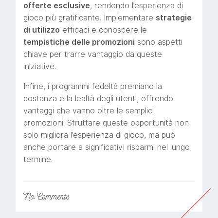
offerte esclusive
, rendendo l’esperienza di
gioco più gratificante. Implementare
strategie
di utilizzo
efficaci e conoscere le
tempistiche delle promozioni
sono aspetti
chiave per trarre vantaggio da queste
iniziative.
Infine, i programmi fedeltà premiano la
costanza e la lealtà degli utenti, offrendo
vantaggi che vanno oltre le semplici
promozioni. Sfruttare queste opportunità non
solo migliora l’esperienza di gioco, ma può
anche portare a significativi risparmi nel lungo
termine.
No
Comments