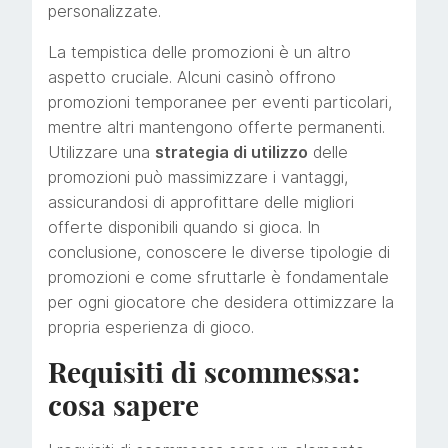
personalizzate.
La tempistica delle promozioni è un altro
aspetto cruciale. Alcuni casinò offrono
promozioni temporanee per eventi particolari,
mentre altri mantengono offerte permanenti.
Utilizzare una
strategia di utilizzo
delle
promozioni può massimizzare i vantaggi,
assicurandosi di approfittare delle migliori
offerte disponibili quando si gioca. In
conclusione, conoscere le diverse tipologie di
promozioni e come sfruttarle è fondamentale
per ogni giocatore che desidera ottimizzare la
propria esperienza di gioco.
Requisiti di scommessa:
cosa sapere