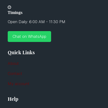
Timings
Open Daily: 6:00 AM - 11:30 PM
Chat on WhatsApp
Quick Links
About
Contact
My account
Help