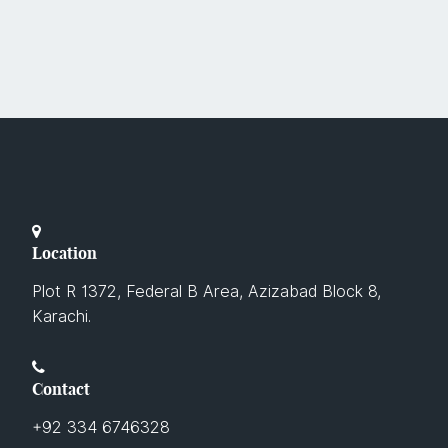
Location
Plot R 1372, Federal B Area, Azizabad Block 8,
Karachi.
Contact
+92 334 6746328