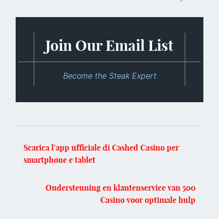
Join Our Email List
Become the Steak Expert
Scarica l’app ufficiale di Cashed Casino per
smartphone e tablet
Ondersteuning en klantenservice van 500
Casino voor optimale hulp