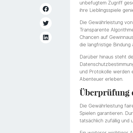
unbefugtem Zugriff gesc
ihre Lieblingsspiele gen
Die Gewährleistung vo
Transparente Algorithme
Chancen auf Gewinnaussc
die langfristige Bindung 
Darüber hinaus steht d
Datenschutzbestimmunge
und Protokolle werden e
Abenteuer erleben.
Überprüfung d
Die Gewährleistung fair
Spielen garantieren. Du
tatsächlich zufällig und
Ein weiterer wichtiger 