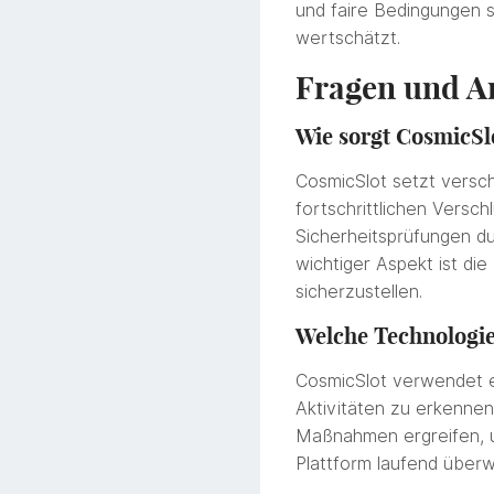
und faire Bedingungen s
wertschätzt.
Fragen und A
Wie sorgt CosmicSlo
CosmicSlot setzt versc
fortschrittlichen Versc
Sicherheitsprüfungen du
wichtiger Aspekt ist die
sicherzustellen.
Welche Technologie
CosmicSlot verwendet e
Aktivitäten zu erkennen
Maßnahmen ergreifen, u
Plattform laufend überw