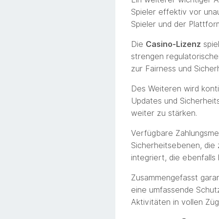
Spieler effektiv vor un
Spieler und der Plattfor
Die
Casino-Lizenz
spie
strengen regulatorisch
zur Fairness und Sicher
Des Weiteren wird konti
Updates und Sicherheits
weiter zu stärken.
Verfügbare Zahlungsmet
Sicherheitsebenen, die 
integriert, die ebenfal
Zusammengefasst garan
eine umfassende Schutzs
Aktivitäten in vollen Zü