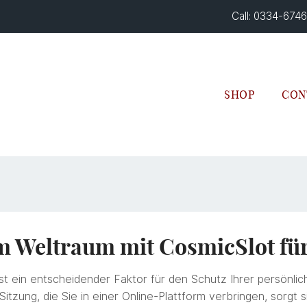
Call: 0334-674
SHOP
CON
im Weltraum mit CosmicSlot für
st ein entscheidender Faktor für den Schutz Ihrer persönli
 Sitzung, die Sie in einer Online-Plattform verbringen, sorgt 