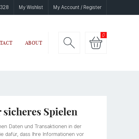
6328
My Wishlist
My Account / Register
0
TACT
ABOUT
 sicheres Spielen
chen Daten und Transaktionen in der
sie dafür, dass Ihre Informationen vor