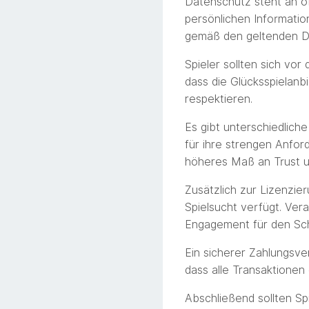
Datenschutz steht an o
persönlichen Informati
gemäß den geltenden D
Spieler sollten sich vor
dass die Glücksspielanb
respektieren.
Es gibt unterschiedlich
für ihre strengen Anford
höheres Maß an Trust u
Zusätzlich zur Lizenzi
Spielsucht verfügt. Vera
Engagement für den Sch
Ein sicherer Zahlungsve
dass alle Transaktionen
Abschließend sollten Sp