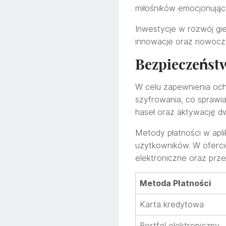
miłośników emocjonując
Inwestycje w rozwój gie
innowacje oraz nowocze
Bezpieczeństw
W celu zapewnienia oc
szyfrowania, co sprawia
haseł oraz aktywację d
Metody płatności w apl
użytkowników. W ofercie
elektroniczne oraz prz
Metoda Płatności
Karta kredytowa
Portfel elektroniczny