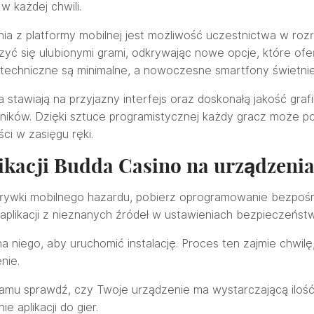
w każdej chwili.
nia z platformy mobilnej jest możliwość uczestnictwa w ro
yć się ulubionymi grami, odkrywając nowe opcje, które ofe
echniczne są minimalne, a nowoczesne smartfony świetnie ra
tawiają na przyjazny interfejs oraz doskonałą jakość graf
ków. Dzięki sztuce programistycznej każdy gracz może pocz
ci w zasięgu ręki.
likacji Budda Casino na urządzeni
rywki mobilnego hazardu, pobierz oprogramowanie bezpośred
ę aplikacji z nieznanych źródeł w ustawieniach bezpieczeńs
j na niego, aby uruchomić instalację. Proces ten zajmie chw
nie.
mu sprawdź, czy Twoje urządzenie ma wystarczającą ilość 
e aplikacji do gier.