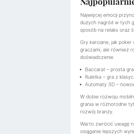
Najpopularnie
Najwięcej emocji przyno
dużych nagród w tych g
sposób na relaks oraz 
Gry karciane, jak poker
graczami, ale również r
doświadczenie.
Baccarat – prosta gra
Ruletka – gra z klas
Automaty 3D – nowocz
W dobie rozwoju mobiln
grania w różnorodne ty
rozwój branży.
Warto zwrócić uwagę na
osiąganie lepszych wyni