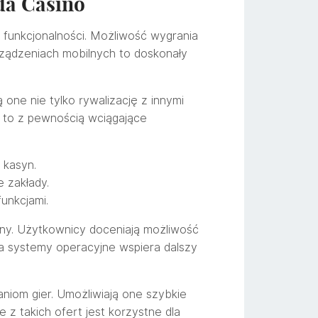
da Casino
 funkcjonalności. Możliwość wygrania
rządzeniach mobilnych to doskonały
 one nie tylko rywalizację z innymi
mi to z pewnością wciągające
 kasyn.
 zakłady.
unkcjami.
ony. Użytkownicy doceniają możliwość
a systemy operacyjne wspiera dalszy
iom gier. Umożliwiają one szybkie
 z takich ofert jest korzystne dla