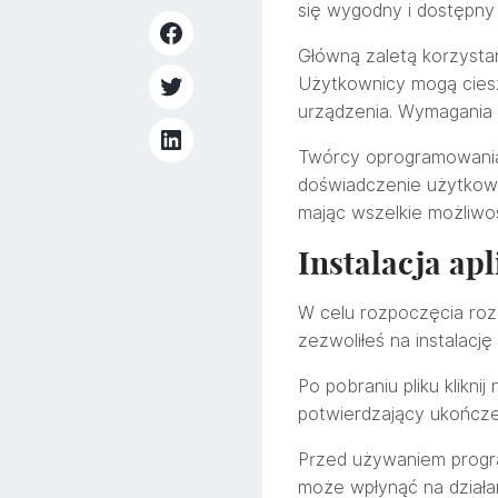
się wygodny i dostępny 
Główną zaletą korzysta
Użytkownicy mogą ciesz
urządzenia. Wymagania t
Twórcy oprogramowania s
doświadczenie użytkowni
mając wszelkie możliwoś
Instalacja ap
W celu rozpoczęcia roz
zezwoliłeś na instalacj
Po pobraniu pliku klikni
potwierdzający ukończe
Przed używaniem progra
może wpłynąć na działani