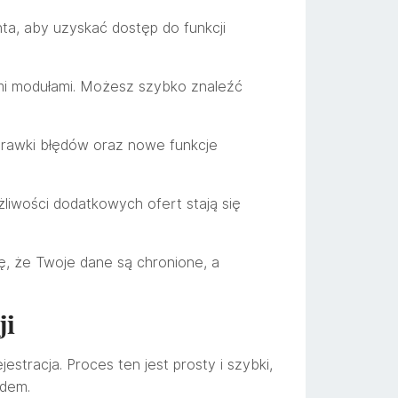
ta, aby uzyskać dostęp do funkcji
nymi modułami. Możesz szybko znaleźć
prawki błędów oraz nowe funkcje
liwości dodatkowych ofert stają się
ę, że Twoje dane są chronione, a
ji
stracja. Proces ten jest prosty i szybki,
rdem.