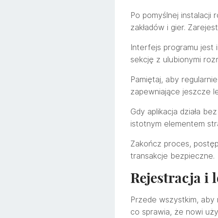
Po pomyślnej instalacji
zakładów i gier. Zarejest
Interfejs programu jest
sekcję z ulubionymi ro
Pamiętaj, aby regularn
zapewniające jeszcze l
Gdy aplikacja działa be
istotnym elementem stra
Zakończ proces, postęp
transakcje bezpieczne.
Rejestracja i
Przede wszystkim, aby m
co sprawia, że nowi uż