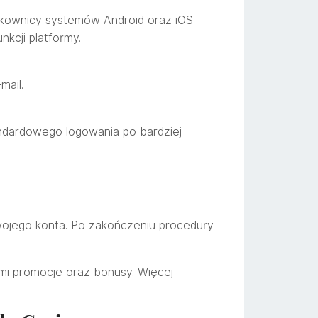
kownicy systemów Android oraz iOS
nkcji platformy.
mail.
ndardowego logowania po bardziej
ojego konta. Po zakończeniu procedury
ymi promocje oraz bonusy. Więcej