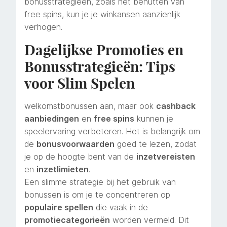
bonusstrategieën, zoals het benutten van
free spins, kun je je winkansen aanzienlijk
verhogen.
Dagelijkse Promoties en
Bonusstrategieën: Tips
voor Slim Spelen
welkomstbonussen aan, maar ook
cashback
aanbiedingen
en
free spins
kunnen je
speelervaring verbeteren. Het is belangrijk om
de
bonusvoorwaarden
goed te lezen, zodat
je op de hoogte bent van de
inzetvereisten
en
inzetlimieten
.
Een slimme strategie bij het gebruik van
bonussen is om je te concentreren op
populaire spellen
die vaak in de
promotiecategorieën
worden vermeld. Dit