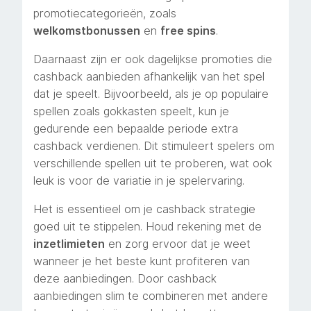
promotiecategorieën, zoals
welkomstbonussen
en
free spins
.
Daarnaast zijn er ook dagelijkse promoties die
cashback aanbieden afhankelijk van het spel
dat je speelt. Bijvoorbeeld, als je op populaire
spellen zoals gokkasten speelt, kun je
gedurende een bepaalde periode extra
cashback verdienen. Dit stimuleert spelers om
verschillende spellen uit te proberen, wat ook
leuk is voor de variatie in je spelervaring.
Het is essentieel om je cashback strategie
goed uit te stippelen. Houd rekening met de
inzetlimieten
en zorg ervoor dat je weet
wanneer je het beste kunt profiteren van
deze aanbiedingen. Door cashback
aanbiedingen slim te combineren met andere