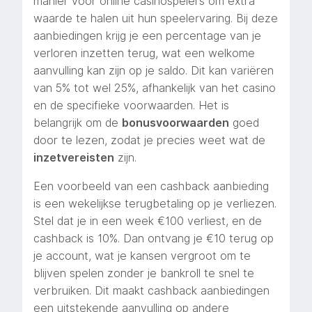
manier voor online casinospelers om extra
waarde te halen uit hun speelervaring. Bij deze
aanbiedingen krijg je een percentage van je
verloren inzetten terug, wat een welkome
aanvulling kan zijn op je saldo. Dit kan variëren
van 5% tot wel 25%, afhankelijk van het casino
en de specifieke voorwaarden. Het is
belangrijk om de
bonusvoorwaarden
goed
door te lezen, zodat je precies weet wat de
inzetvereisten
zijn.
Een voorbeeld van een cashback aanbieding
is een wekelijkse terugbetaling op je verliezen.
Stel dat je in een week €100 verliest, en de
cashback is 10%. Dan ontvang je €10 terug op
je account, wat je kansen vergroot om te
blijven spelen zonder je bankroll te snel te
verbruiken. Dit maakt cashback aanbiedingen
een uitstekende aanvulling op andere