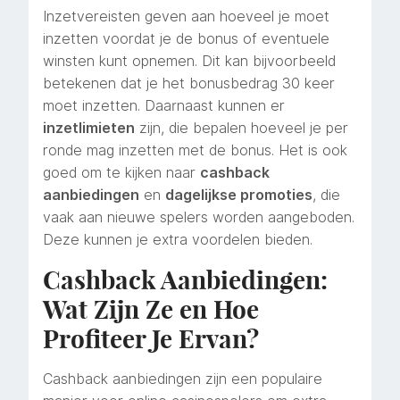
Inzetvereisten geven aan hoeveel je moet
inzetten voordat je de bonus of eventuele
winsten kunt opnemen. Dit kan bijvoorbeeld
betekenen dat je het bonusbedrag 30 keer
moet inzetten. Daarnaast kunnen er
inzetlimieten
zijn, die bepalen hoeveel je per
ronde mag inzetten met de bonus. Het is ook
goed om te kijken naar
cashback
aanbiedingen
en
dagelijkse promoties
, die
vaak aan nieuwe spelers worden aangeboden.
Deze kunnen je extra voordelen bieden.
Cashback Aanbiedingen:
Wat Zijn Ze en Hoe
Profiteer Je Ervan?
Cashback aanbiedingen zijn een populaire