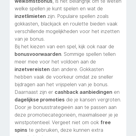
welkomstbonus
, is het belangrijk om te weten
welke spellen je kunt spelen en wat de
inzetlimieten
zijn. Populaire spellen zoals
gokkasten, blackjack en roulette bieden vaak
verschillende mogelijkheden voor het inzetten
van je bonus.
Bij het kiezen van een spel, kijk ook naar de
bonusvoorwaarden
. Sommige spellen tellen
meer mee voor het voldoen aan de
inzetvereisten
dan andere. Gokkasten
hebben vaak de voorkeur omdat ze sneller
bijdragen aan het vrijspelen van je bonus.
Daarnaast zijn er
cashback aanbiedingen
en
dagelijkse promoties
die je kansen vergroten.
Door je bonusstrategieën aan te passen aan
deze promotiecategorieën, maximaliseer je je
winstpotentieel. Vergeet niet om ook
free
spins
te gebruiken, deze kunnen extra