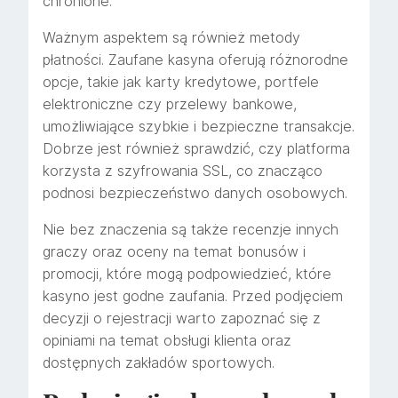
chronione.
Ważnym aspektem są również metody
płatności. Zaufane kasyna oferują różnorodne
opcje, takie jak karty kredytowe, portfele
elektroniczne czy przelewy bankowe,
umożliwiające szybkie i bezpieczne transakcje.
Dobrze jest również sprawdzić, czy platforma
korzysta z szyfrowania SSL, co znacząco
podnosi bezpieczeństwo danych osobowych.
Nie bez znaczenia są także recenzje innych
graczy oraz oceny na temat bonusów i
promocji, które mogą podpowiedzieć, które
kasyno jest godne zaufania. Przed podjęciem
decyzji o rejestracji warto zapoznać się z
opiniami na temat obsługi klienta oraz
dostępnych zakładów sportowych.