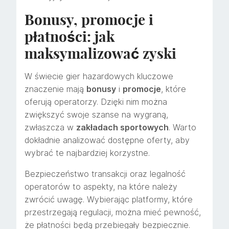
Bonusy, promocje i
płatności: jak
maksymalizować zyski
W świecie gier hazardowych kluczowe
znaczenie mają
bonusy
i
promocje
, które
oferują operatorzy. Dzięki nim można
zwiększyć swoje szanse na wygraną,
zwłaszcza w
zakładach sportowych
. Warto
dokładnie analizować dostępne oferty, aby
wybrać te najbardziej korzystne.
Bezpieczeństwo transakcji oraz legalność
operatorów to aspekty, na które należy
zwrócić uwagę. Wybierając platformy, które
przestrzegają regulacji, można mieć pewność,
że płatności będą przebiegały bezpiecznie.