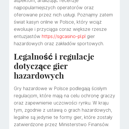
aspektom, analizując recenzje
najpopularniejszych operatorów oraz
oferowane przez nich usługi. Poznajmy zatem
świat kasyn online w Polsce, który wciąż
ewoluuje i przyciąga coraz większe rzesze
entuzjastów
https://sgcasino-pl.pl
gier
hazardowych oraz zakładów sportowych.
Legalność i regulacje
dotyczące gier
hazardowych
Gry hazardowe w Polsce podlegają ścisłym
regulacjom, które mają na celu ochronę graczy
oraz zapewnienie uczciwości rynku. W kraju
tym, zgodnie z ustawą o grach hazardowych,
legalne są jedynie te formy gier, które zostały
zatwierdzone przez Ministerstwo Finansów.