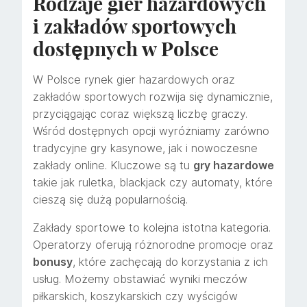
Rodzaje gier hazardowych
i zakładów sportowych
dostępnych w Polsce
W Polsce rynek gier hazardowych oraz
zakładów sportowych rozwija się dynamicznie,
przyciągając coraz większą liczbę graczy.
Wśród dostępnych opcji wyróżniamy zarówno
tradycyjne gry kasynowe, jak i nowoczesne
zakłady online. Kluczowe są tu
gry hazardowe
takie jak ruletka, blackjack czy automaty, które
cieszą się dużą popularnością.
Zakłady sportowe to kolejna istotna kategoria.
Operatorzy oferują różnorodne promocje oraz
bonusy
, które zachęcają do korzystania z ich
usług. Możemy obstawiać wyniki meczów
piłkarskich, koszykarskich czy wyścigów