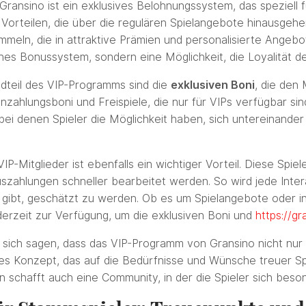
ansino ist ein exklusives Belohnungssystem, das speziell f
 Vorteilen, die über die regulären Spielangebote hinausgehen.
meln, die in attraktive Prämien und personalisierte Ange
ches Bonussystem, sondern eine Möglichkeit, die Loyalität de
dteil des VIP-Programms sind die
exklusiven Boni
, die den
inzahlungsboni und Freispiele, die nur für VIPs verfügbar s
 bei denen Spieler die Möglichkeit haben, sich untereinand
P-Mitglieder ist ebenfalls ein wichtiger Vorteil. Diese Spie
 Auszahlungen schneller bearbeitet werden. So wird jede Inte
 gibt, geschätzt zu werden. Ob es um Spielangebote oder ind
erzeit zur Verfügung, um die exklusiven Boni und
https://gr
sich sagen, dass das VIP-Programm von Gransino nicht nur 
s Konzept, das auf die Bedürfnisse und Wünsche treuer Spie
rn schafft auch eine Community, in der die Spieler sich bes