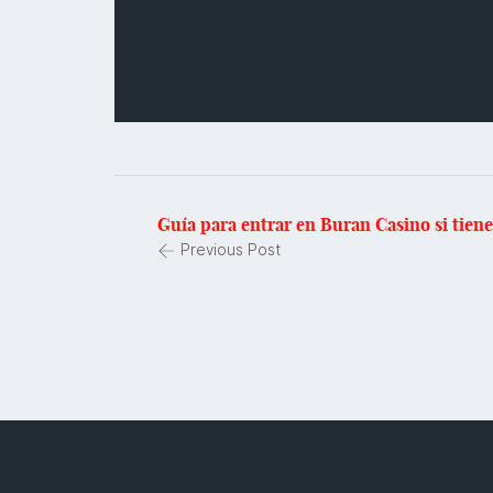
Guía para entrar en Buran Casino si tien
Previous Post