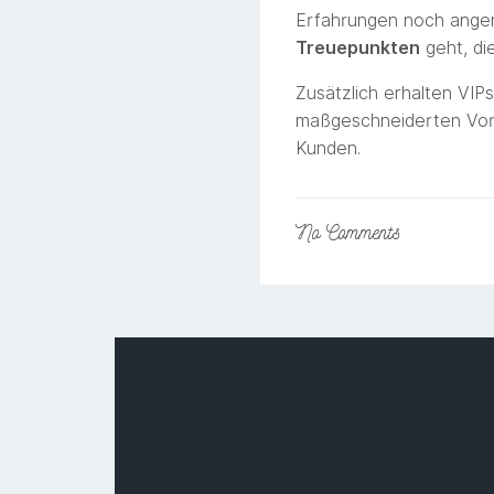
Erfahrungen noch angen
Treuepunkten
geht, die
Zusätzlich erhalten VIP
maßgeschneiderten Vorte
Kunden.
No
Comments