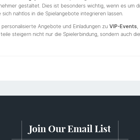
ehmer gestaltet. Dies ist besonders wichtig, wenn es um 
 sich nahtlos in die Spielangebote integrieren lassen.
s personalisierte Angebote und Einladungen zu
VIP-Events
,
ile steigern nicht nur die Spielerbindung, sondern auch die
Join Our Email List