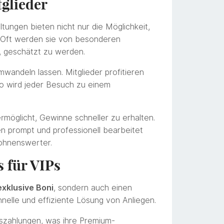
glieder
ltungen bieten nicht nur die Möglichkeit,
. Oft werden sie von besonderen
, geschätzt zu werden.
wandeln lassen. Mitglieder profitieren
So wird jeder Besuch zu einem
ermöglicht, Gewinne schneller zu erhalten.
en prompt und professionell bearbeitet
lohnenswerter.
 für VIPs
exklusive Boni
, sondern auch einen
nelle und effiziente Lösung von Anliegen.
uszahlungen, was ihre Premium-