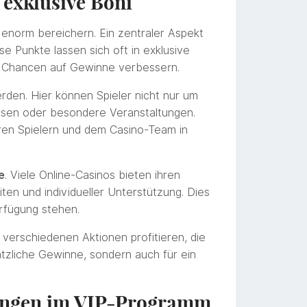
 exklusive Boni
s enorm bereichern. Ein zentraler Aspekt
e Punkte lassen sich oft in exklusive
e Chancen auf Gewinne verbessern.
werden. Hier können Spieler nicht nur um
eisen oder besondere Veranstaltungen.
deren Spielern und dem Casino-Team in
e
. Viele Online-Casinos bieten ihren
ten und individueller Unterstützung. Dies
erfügung stehen.
 verschiedenen Aktionen profitieren, die
sätzliche Gewinne, sondern auch für ein
rungen im VIP-Programm