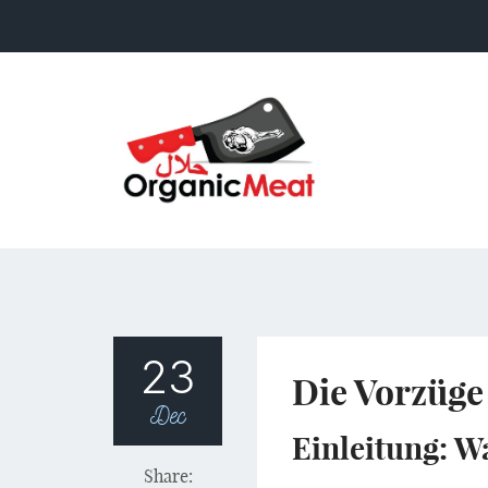
23
Die Vorzüge
Dec
Einleitung: 
Share: