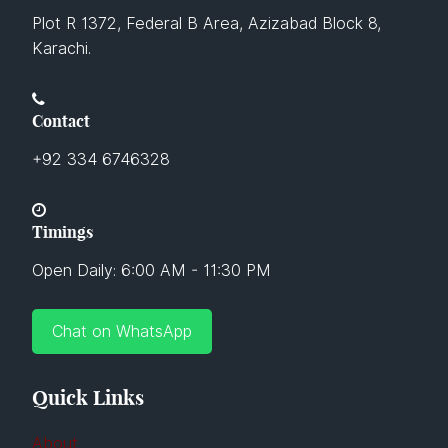
Plot R 1372, Federal B Area, Azizabad Block 8,
Karachi.
Contact
+92 334 6746328
Timings
Open Daily: 6:00 AM - 11:30 PM
Chat on WhatsApp
Quick Links
About