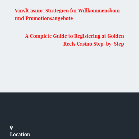
VinylCasino: Strategien für Willkommensboni
und Promotionsangebote
A Complete Guide to Registering at Golden
Reels Casino Step-by-Step
Location