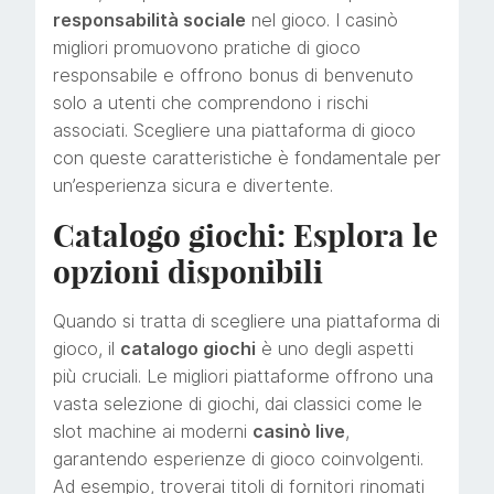
responsabilità sociale
nel gioco. I casinò
migliori promuovono pratiche di gioco
responsabile e offrono bonus di benvenuto
solo a utenti che comprendono i rischi
associati. Scegliere una piattaforma di gioco
con queste caratteristiche è fondamentale per
un’esperienza sicura e divertente.
Catalogo giochi: Esplora le
opzioni disponibili
Quando si tratta di scegliere una piattaforma di
gioco, il
catalogo giochi
è uno degli aspetti
più cruciali. Le migliori piattaforme offrono una
vasta selezione di giochi, dai classici come le
slot machine ai moderni
casinò live
,
garantendo esperienze di gioco coinvolgenti.
Ad esempio, troverai titoli di fornitori rinomati