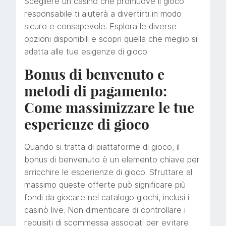
Scegliere un casinò che promuove il gioco
responsabile ti aiuterà a divertirti in modo
sicuro e consapevole. Esplora le diverse
opzioni disponibili e scopri quella che meglio si
adatta alle tue esigenze di gioco.
Bonus di benvenuto e
metodi di pagamento:
Come massimizzare le tue
esperienze di gioco
Quando si tratta di piattaforme di gioco, il
bonus di benvenuto è un elemento chiave per
arricchire le esperienze di gioco. Sfruttare al
massimo queste offerte può significare più
fondi da giocare nel catalogo giochi, inclusi i
casinò live. Non dimenticare di controllare i
requisiti di scommessa associati per evitare