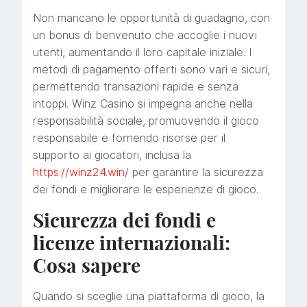
Non mancano le opportunità di guadagno, con
un bonus di benvenuto che accoglie i nuovi
utenti, aumentando il loro capitale iniziale. I
metodi di pagamento offerti sono vari e sicuri,
permettendo transazioni rapide e senza
intoppi. Winz Casino si impegna anche nella
responsabilità sociale, promuovendo il gioco
responsabile e fornendo risorse per il
supporto ai giocatori, inclusa la
https://winz24.win/
per garantire la sicurezza
dei fondi e migliorare le esperienze di gioco.
Sicurezza dei fondi e
licenze internazionali:
Cosa sapere
Quando si sceglie una piattaforma di gioco, la