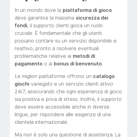
In un mondo dove la
piattaforma di gioco
deve garantire la massima
sicurezza dei
fondi
, il supporto clienti gioca un ruolo
cruciale. È fondamentale che gli utenti
possano contare su un servizio disponibile e
reattivo, pronto a risolvere eventuali
problematiche relative ai
metodi di
pagamento
o ai
bonus di benvenuto
.
Le migliori piattaforme offrono un
catalogo
giochi
variegato e un servizio clienti attivo
24/7, assicurando che ogni esperienza di gioco
sia positiva e priva di stress. Inoltre, il supporto
deve essere accessibile anche in diverse
lingue, per rispondere alle esigenze di una
clientela internazionale.
Ma non è solo una questione di assistenza. La