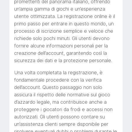
promettenti del panorama italiano, offrendo
un’ampia gamma di giochi e un’esperienza
utente ottimizzata. La registrazione online è il
primo passo per entrare in questo mondo, un
processo di iscrizione semplice e veloce che
richiede solo pochi minuti. Gli utenti devono
fornire alcune informazioni personali per la
creazione dell’account, garantendo così la
sicurezza dei dati e la protezione personale.
Una volta completata la registrazione, è
fondamentale procedere con la verifica
dell’account. Questo passaggio non solo
assicura il rispetto delle normative sul gioco
d’azzardo legale, ma contribuisce anche a
proteggere i giocatori da frodi e accessi non
autorizzati. Gli utenti possono contare su
un’assistenza clienti sempre disponibile per
risolvere eventuali dubbi o problemi durante le