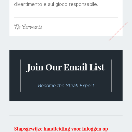
divertimento e sul gioco responsabile.
No
Comments
Join Our Email List
Become the Steak Expert
Stapsgewijze handleiding voor inloggen op