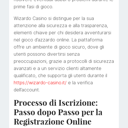
prime fasi di gioco.
Wizardo Casino si distingue per la sua
attenzione alla sicurezza e alla trasparenza,
elementi chiave per chi desidera avventurarsi
nel gioco d’azzardo online. La piattaforma
offre un ambiente di gioco sicuro, dove gli
utenti possono divertirsi senza
preoccupazioni, grazie a protocolli di sicurezza
avanzati e a un servizio clienti altamente
qualificato, che supporta gli utenti durante il
https://wizardo-casino.it/
e la verifica
dell’account.
Processo di Iscrizione:
Passo dopo Passo per la
Registrazione Online