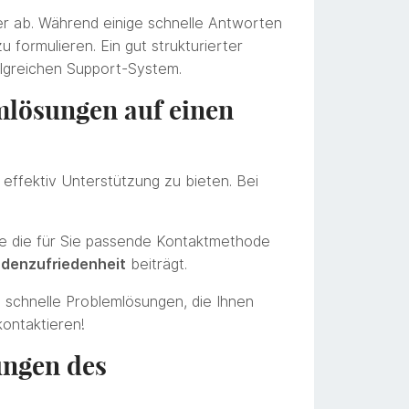
er ab. Während einige schnelle Antworten
 formulieren. Ein gut strukturierter
olgreichen Support-System.
emlösungen auf einen
effektiv Unterstützung zu bieten. Bei
ie die für Sie passende Kontaktmethode
denzufriedenheit
beiträgt.
e schnelle Problemlösungen, die Ihnen
kontaktieren!
ungen des