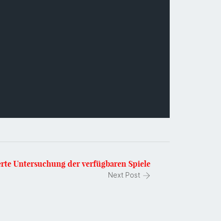
ierte Untersuchung der verfügbaren Spiele
Next Post