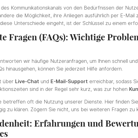
hl des Kommunikationskanals von den Bedürfnissen der Nutz
ere die Möglichkeit, ihre Anliegen ausführlich per E-Mail zu
diese Unterschiede eingeht, ist der Schlüssel zu einem erf
lte Fragen (FAQs): Wichtige Probl
ntworten wir häufige Nutzeranfragen, um Ihnen schnell und 
Qs hinausgehen, können Sie jederzeit Hilfe anfordern.
t über
Live-Chat
und
E-Mail-Support
erreichbar, sodass S
tionszeiten sind in der Regel sehr kurz, was zur hohen
Kun
 betreffen oft die Nutzung unserer Dienste. Hier finden Si
gig zu klären. Zögern Sie nicht, uns bei weiteren Fragen zu 
denheit: Erfahrungen und Bewert
es