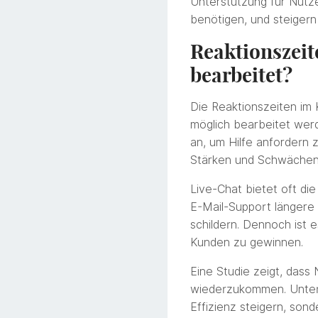
Unterstützung für Nutzer
benötigen, und steigern
Reaktionszeit
bearbeitet?
Die Reaktionszeiten im 
möglich bearbeitet wer
an, um Hilfe anfordern 
Stärken und Schwächen
Live-Chat bietet oft di
E-Mail-Support längere 
schildern. Dennoch ist 
Kunden zu gewinnen.
Eine Studie zeigt, dass 
wiederzukommen. Untern
Effizienz steigern, son