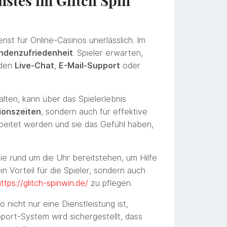
nstes im Glitch Spin
enst für Online-Casinos unerlässlich. Im
ndenzufriedenheit
. Spieler erwarten,
 den
Live-Chat
,
E-Mail-Support
oder
lten, kann über das Spielerlebnis
ionszeiten
, sondern auch für effektive
rbeitet werden und sie das Gefühl haben,
die rund um die Uhr bereitstehen, um Hilfe
n Vorteil für die Spieler, sondern auch
ttps://glitch-spinwin.de/
zu pflegen.
nicht nur eine Dienstleistung ist,
port-System wird sichergestellt, dass