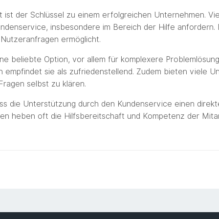
 ist der Schlüssel zu einem erfolgreichen Unternehmen. Vie
denservice, insbesondere im Bereich der Hilfe anfordern. D
 Nutzeranfragen ermöglicht.
ine beliebte Option, vor allem für komplexere Problemlösung
n empfindet sie als zufriedenstellend. Zudem bieten viele
Fragen selbst zu klären.
ass die Unterstützung durch den Kundenservice einen direkt
en heben oft die Hilfsbereitschaft und Kompetenz der Mitar