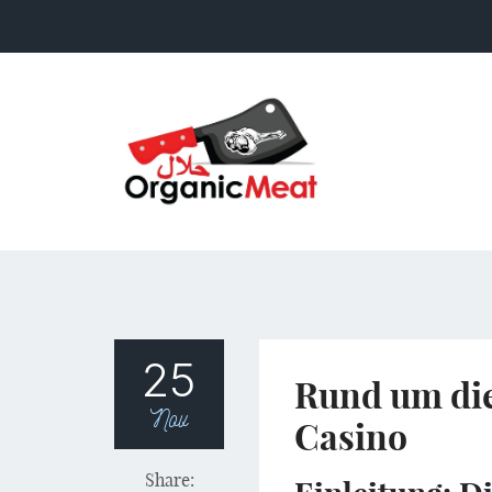
25
Rund um die
Nov
Casino
Share: