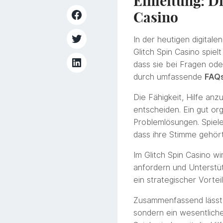
Einleitung: D
Casino
In der heutigen digitale
Glitch Spin Casino spie
dass sie bei Fragen ode
durch umfassende
FAQ
Die Fähigkeit, Hilfe an
entscheiden. Ein gut or
Problemlösungen. Spiele
dass ihre Stimme gehört
Im Glitch Spin Casino w
anfordern und Unterstütz
ein strategischer Vorte
Zusammenfassend lässt s
sondern ein wesentliche