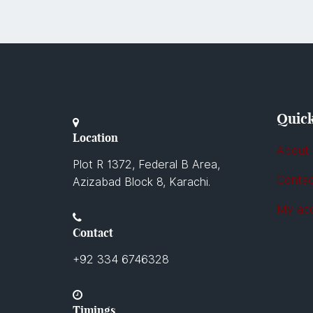
Quick
Location
About
Plot R 1372, Federal B Area,
Contac
Azizabad Block 8, Karachi.
My ac
Contact
+92 334 6746328
Timings