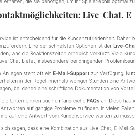
fe erhalten, die sie benötigen, um ihr Spielerlebnis optimal zu
ontaktmöglichkeiten: Live-Chat, E
rvice ist entscheidend für die Kundenzufriedenheit. Daher
 anzufordern. Eine der schnellsten Optionen ist der
Live-Cha
den, was die Reaktionszeiten erheblich verkürzt. Viele Kun
Live-Chat bietet, insbesondere bei dringenden Problemlösu
e Anliegen steht oft ein
E-Mail-Support
zur Verfügung. Nut
nd erhalten in der Regel innerhalb weniger Stunden eine Ant
agen, bei denen eine schriftliche Dokumentation von Vorteil 
 viele Unternehmen auch umfangreiche
FAQs
an. Diese häufi
Antworten auf gängige Probleme zu finden. In vielen Fällen
hne auf eine Antwort vom Kundenservice warten zu müsse
sich sagen, dass eine Kombination aus Live-Chat, E-Mail-