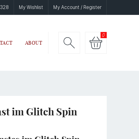
6328
My Wishlist
My Account / Register
0
TACT
ABOUT
t im Glitch Spin