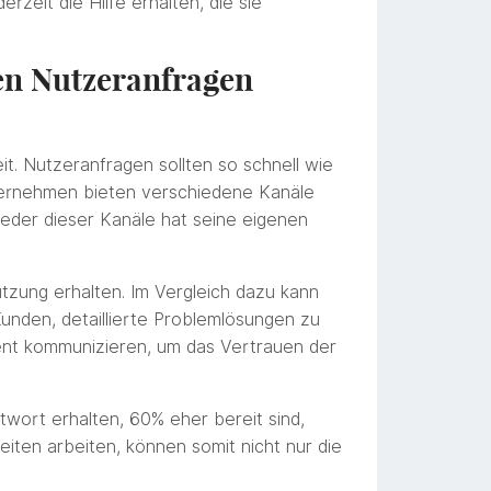
zeit die Hilfe erhalten, die sie
den Nutzeranfragen
t. Nutzeranfragen sollten so schnell wie
nternehmen bieten verschiedene Kanäle
eder dieser Kanäle hat seine eigenen
ützung erhalten. Im Vergleich dazu kann
Kunden, detaillierte Problemlösungen zu
rent kommunizieren, um das Vertrauen der
ntwort erhalten, 60% eher bereit sind,
ten arbeiten, können somit nicht nur die