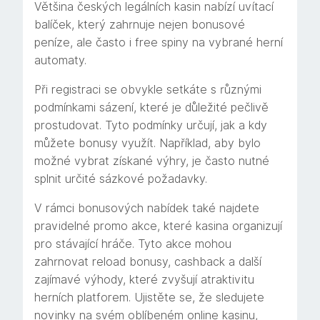
Většina českých legálních kasin nabízí uvítací
balíček, který zahrnuje nejen bonusové
peníze, ale často i free spiny na vybrané herní
automaty.
Při registraci se obvykle setkáte s různými
podmínkami sázení, které je důležité pečlivě
prostudovat. Tyto podmínky určují, jak a kdy
můžete bonusy využít. Například, aby bylo
možné vybrat získané výhry, je často nutné
splnit určité sázkové požadavky.
V rámci bonusových nabídek také najdete
pravidelné promo akce, které kasina organizují
pro stávající hráče. Tyto akce mohou
zahrnovat reload bonusy, cashback a další
zajímavé výhody, které zvyšují atraktivitu
herních platforem. Ujistěte se, že sledujete
novinky na svém oblíbeném online kasinu,