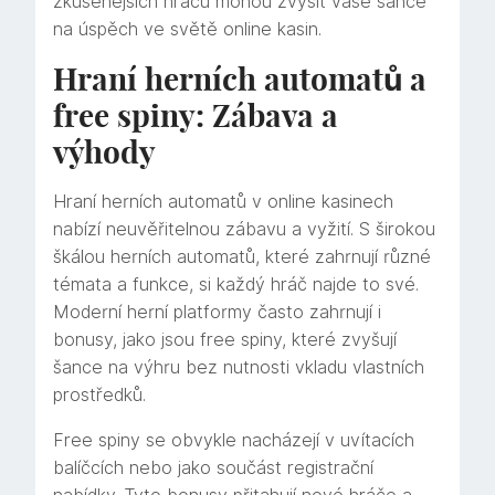
zkušenějších hráčů mohou zvýšit vaše šance
na úspěch ve světě online kasin.
Hraní herních automatů a
free spiny: Zábava a
výhody
Hraní herních automatů v online kasinech
nabízí neuvěřitelnou zábavu a vyžití. S širokou
škálou herních automatů, které zahrnují různé
témata a funkce, si každý hráč najde to své.
Moderní herní platformy často zahrnují i
bonusy, jako jsou free spiny, které zvyšují
šance na výhru bez nutnosti vkladu vlastních
prostředků.
Free spiny se obvykle nacházejí v uvítacích
balíčcích nebo jako součást registrační