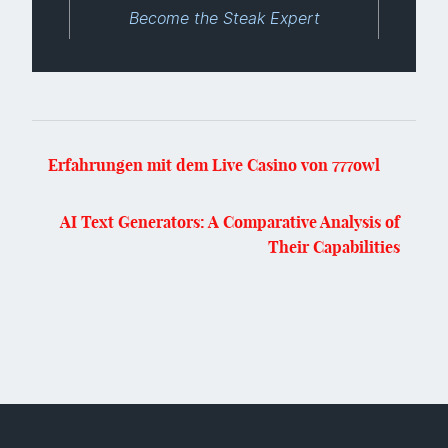
Become the Steak Expert
Erfahrungen mit dem Live Casino von 777owl
AI Text Generators: A Comparative Analysis of
Their Capabilities