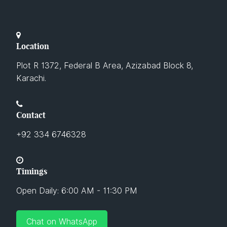
Location
Plot R 1372, Federal B Area, Azizabad Block 8,
Karachi.
Contact
+92 334 6746328
Timings
Open Daily: 6:00 AM - 11:30 PM
Chat on WhatsApp