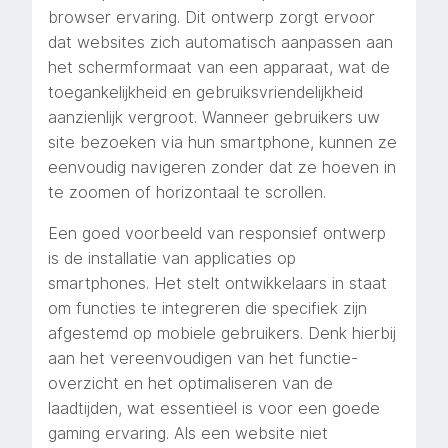
browser ervaring. Dit ontwerp zorgt ervoor
dat websites zich automatisch aanpassen aan
het schermformaat van een apparaat, wat de
toegankelijkheid en gebruiksvriendelijkheid
aanzienlijk vergroot. Wanneer gebruikers uw
site bezoeken via hun smartphone, kunnen ze
eenvoudig navigeren zonder dat ze hoeven in
te zoomen of horizontaal te scrollen.
Een goed voorbeeld van responsief ontwerp
is de installatie van applicaties op
smartphones. Het stelt ontwikkelaars in staat
om functies te integreren die specifiek zijn
afgestemd op mobiele gebruikers. Denk hierbij
aan het vereenvoudigen van het functie-
overzicht en het optimaliseren van de
laadtijden, wat essentieel is voor een goede
gaming ervaring. Als een website niet