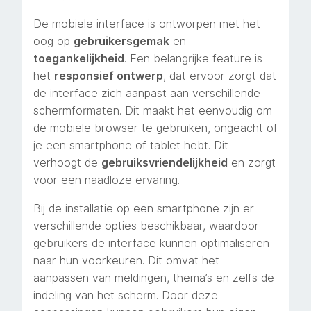
De mobiele interface is ontworpen met het
oog op
gebruikersgemak
en
toegankelijkheid
. Een belangrijke feature is
het
responsief ontwerp
, dat ervoor zorgt dat
de interface zich aanpast aan verschillende
schermformaten. Dit maakt het eenvoudig om
de mobiele browser te gebruiken, ongeacht of
je een smartphone of tablet hebt. Dit
verhoogt de
gebruiksvriendelijkheid
en zorgt
voor een naadloze ervaring.
Bij de installatie op een smartphone zijn er
verschillende opties beschikbaar, waardoor
gebruikers de interface kunnen optimaliseren
naar hun voorkeuren. Dit omvat het
aanpassen van meldingen, thema’s en zelfs de
indeling van het scherm. Door deze