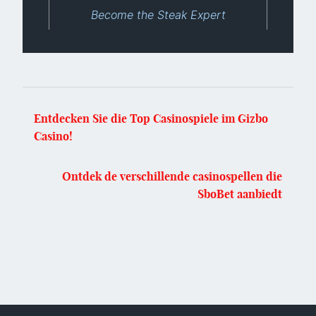
Become the Steak Expert
Entdecken Sie die Top Casinospiele im Gizbo
Casino!
Ontdek de verschillende casinospellen die
SboBet aanbiedt