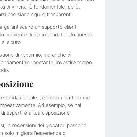
tà di vincita. È fondamentale, però,
rsi che siano equi e trasparenti.
e garantiscano un supporto clienti
un ambiente di gioco affidabile. In questo
al sicuro.
stione di risparmio, ma anche di
è fondamentale; pertanto, investire tempo
odo.
posizione
è fondamentale. Le migliori piattaforme
empestivamente. Ad esempio, se hai
 di esperti è a tua disposizione.
sì, le recensioni dei giocatori possono
n solo migliora l’esperienza di