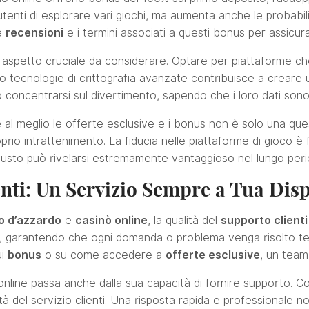
tenti di esplorare vari giochi, ma aumenta anche le probabili
e
recensioni
e i termini associati a questi bonus per assicura
 aspetto cruciale da considerare. Optare per piattaforme ch
ino tecnologie di crittografia avanzate contribuisce a creare 
 concentrarsi sul divertimento, sapendo che i loro dati sono 
e al meglio le offerte esclusive e i bonus non è solo una que
rio intrattenimento. La fiducia nelle piattaforme di gioco 
giusto può rivelarsi estremamente vantaggioso nel lungo peri
nti: Un Servizio Sempre a Tua Dis
o d’azzardo
e
casinò online
, la qualità del
supporto clienti
7, garantendo che ogni domanda o problema venga risolto t
ui
bonus
o su come accedere a
offerte esclusive
, un team
online passa anche dalla sua capacità di fornire supporto. Co
ità del servizio clienti. Una risposta rapida e professionale no