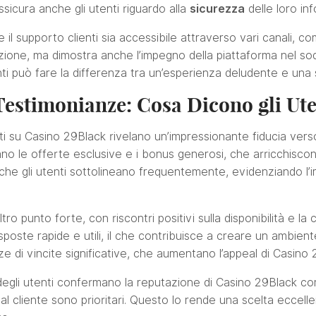
ssicura anche gli utenti riguardo alla
sicurezza
delle loro inf
e il supporto clienti sia accessibile attraverso vari canali, 
azione, ma dimostra anche l’impegno della piattaforma nel sod
ti può fare la differenza tra un’esperienza deludente e una
Testimonianze: Cosa Dicono gli Ute
ti su Casino 29Black rivelano un’impressionante fiducia vers
no le offerte esclusive e i bonus generosi, che arricchiscon
che gli utenti sottolineano frequentemente, evidenziando l’i
altro punto forte, con riscontri positivi sulla disponibilità e l
sposte rapide e utili, il che contribuisce a creare un ambient
 di vincite significative, che aumentano l’appeal di Casino 
i degli utenti confermano la reputazione di Casino 29Black com
 al cliente sono prioritari. Questo lo rende una scelta eccell