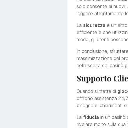
solo consente ai nuovi u
leggere attentamente l
La
sicurezza
è un altro
efficiente e che utilizz
modo, gli utenti possono
In conclusione, sfruttar
massimizzazione del prop
nella scelta del casinò 
Supporto Clie
Quando si tratta di
gioc
offrono assistenza 24/
bisogno di chiarimenti s
La
fiducia
in un casinò 
rivelare molto sulla qual