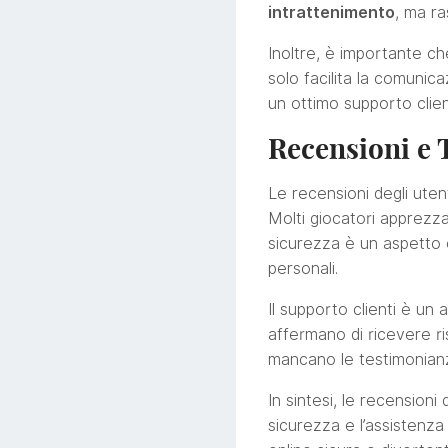
intrattenimento
, ma ra
Inoltre, è importante ch
solo facilita la comunic
un ottimo supporto clien
Recensioni e 
Le recensioni degli uten
Molti giocatori apprezza
sicurezza è un aspetto 
personali.
Il supporto clienti è un 
affermano di ricevere ri
mancano le testimonianze
In sintesi, le recension
sicurezza e l’assistenza