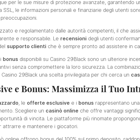
ngue per le sue misure di protezione avanzate, garantendo un
ia SSL, le informazioni personali e finanziarie degli utenti s
preoccupazioni.
orizzato e regolamentato dalle autorità competenti, il che ass
arente e responsabile. Le
recensioni
degli utenti confermano
del
supporto clienti
che è sempre pronto ad assistere in cas
i
bonus
disponibili su Casino 29Black sono un ulteriore ince
untivi senza compromettere la loro sicurezza. La combinazio
 Casino 29Black una scelta privilegiata per chi cerca un
cas
sive e Bonus: Massimizza il Tuo In
’azzardo
, le
offerte esclusive
e i
bonus
rappresentano una d
imento. Scegliere un
casinò online
che offre vantaggi signific
portunità di vincita. Le piattaforme più rinomate propongono
 attrarre e mantenere i giocatori.
ò online offrono bonus del 100% sul primo deposito, raddoppi