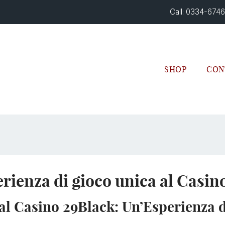
Call: 0334-674
SHOP
CON
erienza di gioco unica al Casi
al Casino 29Black: Un’Esperienza 