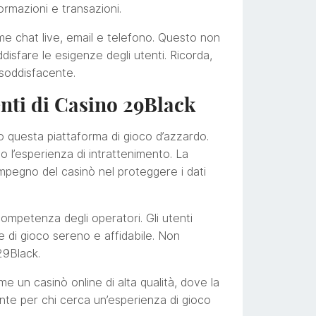
ormazioni e transazioni.
come chat live, email e telefono. Questo non
disfare le esigenze degli utenti. Ricorda,
 soddisfacente.
nti di Casino 29Black
o questa piattaforma di gioco d’azzardo.
o l’esperienza di intrattenimento. La
mpegno del casinò nel proteggere i dati
a competenza degli operatori. Gli utenti
e di gioco sereno e affidabile. Non
29Black.
e un casinò online di alta qualità, dove la
ente per chi cerca un’esperienza di gioco