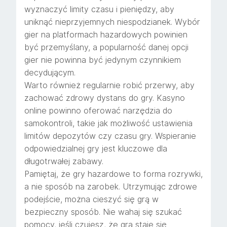
wyznaczyć limity czasu i pieniędzy, aby
uniknąć nieprzyjemnych niespodzianek. Wybór
gier na platformach hazardowych powinien
być przemyślany, a popularność danej opcji
gier nie powinna być jedynym czynnikiem
decydującym.
Warto również regularnie robić przerwy, aby
zachować zdrowy dystans do gry. Kasyno
online powinno oferować narzędzia do
samokontroli, takie jak możliwość ustawienia
limitów depozytów czy czasu gry. Wspieranie
odpowiedzialnej gry jest kluczowe dla
długotrwałej zabawy.
Pamiętaj, że gry hazardowe to forma rozrywki,
a nie sposób na zarobek. Utrzymując zdrowe
podejście, można cieszyć się grą w
bezpieczny sposób. Nie wahaj się szukać
pomocy, jeśli czujesz, że gra staje się