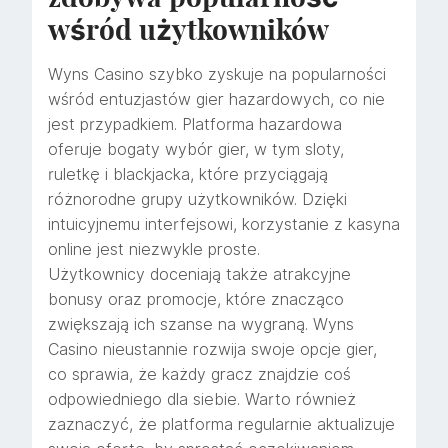
wśród użytkowników
Wyns Casino szybko zyskuje na popularności
wśród entuzjastów gier hazardowych, co nie
jest przypadkiem. Platforma hazardowa
oferuje bogaty wybór gier, w tym sloty,
ruletkę i blackjacka, które przyciągają
różnorodne grupy użytkowników. Dzięki
intuicyjnemu interfejsowi, korzystanie z kasyna
online jest niezwykle proste.
Użytkownicy doceniają także atrakcyjne
bonusy oraz promocje, które znacząco
zwiększają ich szanse na wygraną. Wyns
Casino nieustannie rozwija swoje opcje gier,
co sprawia, że każdy gracz znajdzie coś
odpowiedniego dla siebie. Warto również
zaznaczyć, że platforma regularnie aktualizuje