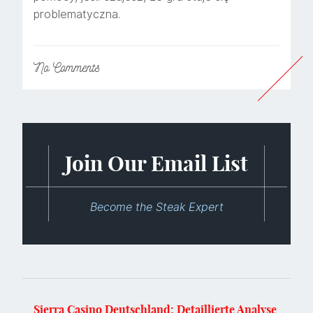
problematyczna.
No
Comments
Join Our Email List
Become the Steak Expert
Sierra Casino Deutschland: Detaillierte Analyse