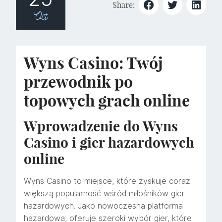
Share:
Oct
Wyns Casino: Twój
przewodnik po
topowych grach online
Wprowadzenie do Wyns
Casino i gier hazardowych
online
Wyns Casino to miejsce, które zyskuje coraz
większą popularność wśród miłośników gier
hazardowych. Jako nowoczesna platforma
hazardowa, oferuje szeroki wybór gier, które