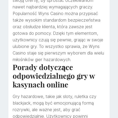
swoją ofertę, by sprostać oczekiwaniom
nawet najbardziej wymagających graczy.
Popularność Wyns Casino można przypisać
także wysokim standardom bezpieczeństwa
oraz obsłudze klienta, która zawsze jest
gotowa do pomocy. Dzięki tym elementom,
użytkownicy czują się pewnie, grając w swoje
ulubione gry. To wszystko sprawia, że Wyns
Casino staje się pierwszym wyborem dla wielu
miłośników gier hazardowych.
Porady dotyczące
odpowiedzialnego gry w
kasynach online
Gry hazardowe, takie jak sloty, ruletka czy
blackjack, mogą być emocjonującą formą
rozrywki, ale ważne jest, aby grać
odpowiedzialnie. Użytkownicy powinni