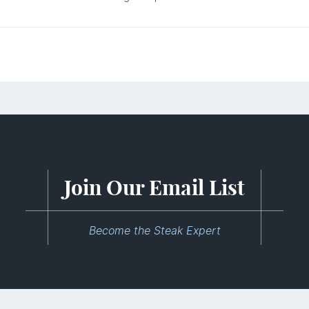
Join Our Email List
Become the Steak Expert