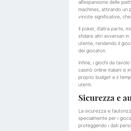
all’espansione delle piat
machines, attirando un pu
vincite significative, c
Il poker, d’altra parte, 
sfidare altri avversari 
utente, rendendo il gioc
dei giocatori.
Infine, i giochi da tavol
casinò online italiani si
proprio budget e il temp
utenti.
Sicurezza e au
La sicurezza e l’autoriz
specialmente per i giocat
proteggendo i dati perso