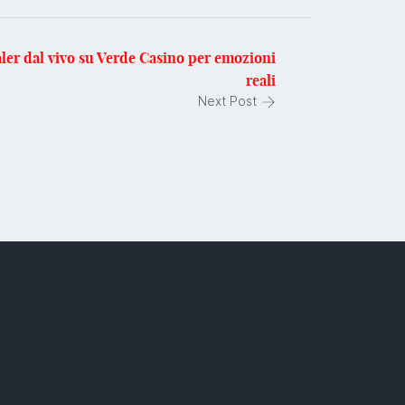
aler dal vivo su Verde Casino per emozioni
reali
Next Post