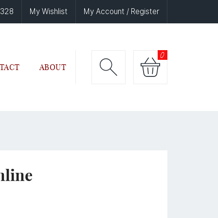
6328
My Wishlist
My Account / Register
0
TACT
ABOUT
nline