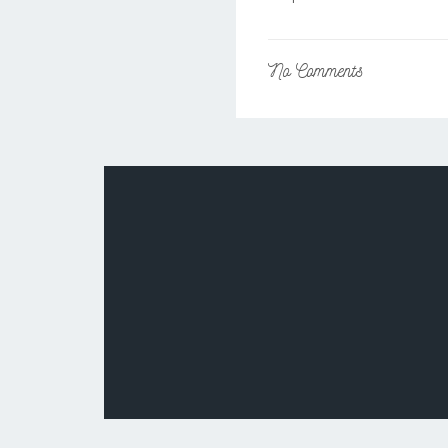
No
Comments