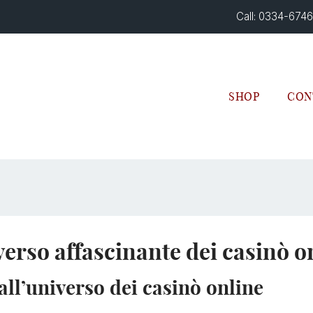
Call: 0334-674
SHOP
CON
verso affascinante dei casinò o
all’universo dei casinò online