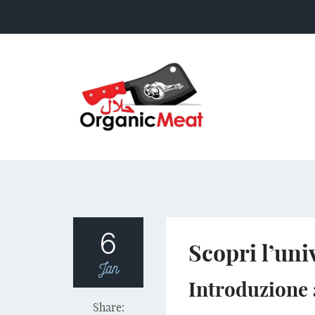
6
Scopri l’uni
Jan
Introduzione 
Share: