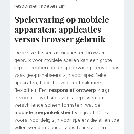
responsief moeten zijn.
Spelervaring op mobiele
apparaten: applicaties
versus browser gebruik
De keuze tussen applicaties en browser
gebruik voor mobiele spellen kan een grote
impact hebben op de spelervaring. Terwijl apps
vaak geoptimaliseerd zijn voor specifieke
apparaten, biedt browser gebruik meer
flexibiliteit. Een
responsief ontwerp
zorgt
ervoor dat websites zich aanpassen aan
verschillende schermformaten, wat de
mobiele toegankelijkheid
vergroot. Dit kan
vooral voordelig zijn voor spelers die af en toe
willen wedden zonder apps te installeren.