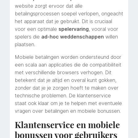
website zorgt ervoor dat alle
betalingsprocessen soepel verlopen, ongeacht
het apparaat dat je gebruikt. Dit is cruciaal
voor een optimale
spelervaring
, vooral voor
spelers die
ad-hoc weddenschappen
willen
plaatsen.
Mobiele betalingen worden ondersteund door
een scala aan applicaties die de compatibiliteit
met verschillende browsers verhogen. Dit
betekent dat je altijd en overal kunt gokken,
zonder dat je je zorgen hoeft te maken over
technische problemen. De klantenservice
staat ook klaar om je te helpen met eventuele
vragen over betalingen en mobiele bonussen.
Klantenservice en mobiele
bonussen voor gebruikers