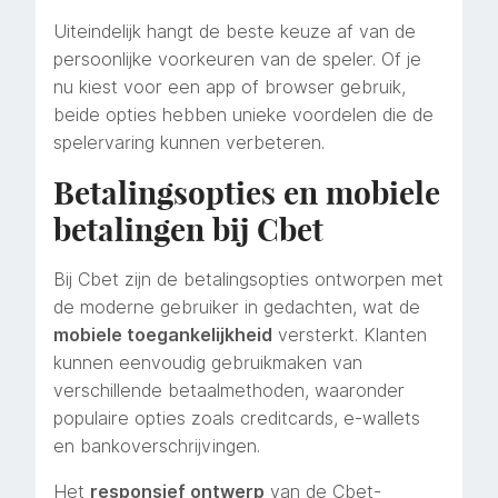
Uiteindelijk hangt de beste keuze af van de
persoonlijke voorkeuren van de speler. Of je
nu kiest voor een app of browser gebruik,
beide opties hebben unieke voordelen die de
spelervaring kunnen verbeteren.
Betalingsopties en mobiele
betalingen bij Cbet
Bij Cbet zijn de betalingsopties ontworpen met
de moderne gebruiker in gedachten, wat de
mobiele toegankelijkheid
versterkt. Klanten
kunnen eenvoudig gebruikmaken van
verschillende betaalmethoden, waaronder
populaire opties zoals creditcards, e-wallets
en bankoverschrijvingen.
Het
responsief ontwerp
van de Cbet-