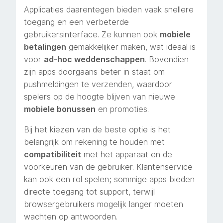
Applicaties daarentegen bieden vaak snellere
toegang en een verbeterde
gebruikersinterface. Ze kunnen ook
mobiele
betalingen
gemakkelijker maken, wat ideaal is
voor
ad-hoc weddenschappen
. Bovendien
zijn apps doorgaans beter in staat om
pushmeldingen te verzenden, waardoor
spelers op de hoogte blijven van nieuwe
mobiele bonussen
en promoties.
Bij het kiezen van de beste optie is het
belangrijk om rekening te houden met
compatibiliteit
met het apparaat en de
voorkeuren van de gebruiker. Klantenservice
kan ook een rol spelen; sommige apps bieden
directe toegang tot support, terwijl
browsergebruikers mogelijk langer moeten
wachten op antwoorden.