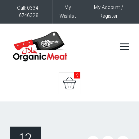
My
My Account /
Call: 0334-
6746328
Wishlist
Register
0
12