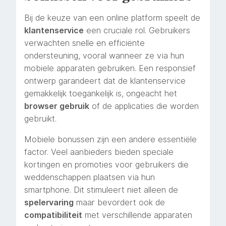
Bij de keuze van een online platform speelt de
klantenservice
een cruciale rol. Gebruikers
verwachten snelle en efficiënte
ondersteuning, vooral wanneer ze via hun
mobiele apparaten gebruiken. Een responsief
ontwerp garandeert dat de klantenservice
gemakkelijk toegankelijk is, ongeacht het
browser gebruik
of de applicaties die worden
gebruikt.
Mobiele bonussen zijn een andere essentiële
factor. Veel aanbieders bieden speciale
kortingen en promoties voor gebruikers die
weddenschappen plaatsen via hun
smartphone. Dit stimuleert niet alleen de
spelervaring
maar bevordert ook de
compatibiliteit
met verschillende apparaten