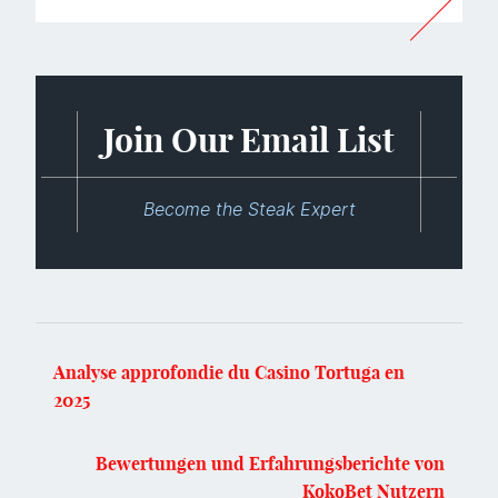
Join Our Email List
Become the Steak Expert
Analyse approfondie du Casino Tortuga en
2025
Bewertungen und Erfahrungsberichte von
KokoBet Nutzern