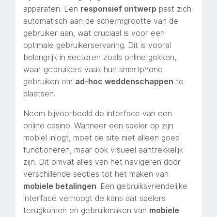
apparaten. Een
responsief ontwerp
past zich
automatisch aan de schermgrootte van de
gebruiker aan, wat cruciaal is voor een
optimale gebruikerservaring. Dit is vooral
belangrijk in sectoren zoals online gokken,
waar gebruikers vaak hun smartphone
gebruiken om
ad-hoc weddenschappen
te
plaatsen.
Neem bijvoorbeeld de interface van een
online casino. Wanneer een speler op zijn
mobiel inlogt, moet de site niet alleen goed
functioneren, maar ook visueel aantrekkelijk
zijn. Dit omvat alles van het navigeren door
verschillende secties tot het maken van
mobiele betalingen
. Een gebruiksvriendelijke
interface verhoogt de kans dat spelers
terugkomen en gebruikmaken van
mobiele