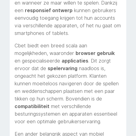
en wanneer ze maar willen te spelen. Dankzij
een
responsief ontwerp
kunnen gebruikers
eenvoudig toegang krijgen tot hun accounts
via verschillende apparaten, of het nu gaat om
smartphones of tablets.
Cbet biedt een breed scala aan
mogelijkheden, waaronder
browser gebruik
en gespecialiseerde
applicaties
. Dit zorgt
ervoor dat de
spelervaring
naadloos is,
ongeacht het gekozen platform. Klanten
kunnen moeiteloos navigeren door de spellen
en weddenschappen plaatsen met een paar
tikken op hun scherm. Bovendien is de
compatibiliteit
met verschillende
besturingssystemen en apparaten essentieel
voor een optimale gebruikerservaring.
Een ander belangrijk aspect van mobiel