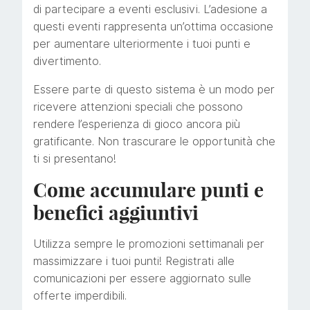
di partecipare a eventi esclusivi. L’adesione a
questi eventi rappresenta un’ottima occasione
per aumentare ulteriormente i tuoi punti e
divertimento.
Essere parte di questo sistema è un modo per
ricevere attenzioni speciali che possono
rendere l’esperienza di gioco ancora più
gratificante. Non trascurare le opportunità che
ti si presentano!
Come accumulare punti e
benefici aggiuntivi
Utilizza sempre le promozioni settimanali per
massimizzare i tuoi punti! Registrati alle
comunicazioni per essere aggiornato sulle
offerte imperdibili.