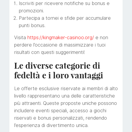
Iscriviti per ricevere notifiche su bonus e
promozioni.
Partecipa a tornei e sfide per accumulare
punti bonus.
Visita
https://kingmaker-casinoo.org/
e non
perdere l’occasione di massimizzare i tuoi
risultati con questi suggerimenti!
Le diverse categorie di
fedeltà e i loro vantaggi
Le offerte esclusive riservate ai membri di alto
livello rappresentano una delle caratteristiche
più attraenti. Queste proposte uniche possono
includere eventi speciali, accesso a giochi
riservati e bonus personalizzati, rendendo
l’esperienza di divertimento unica.