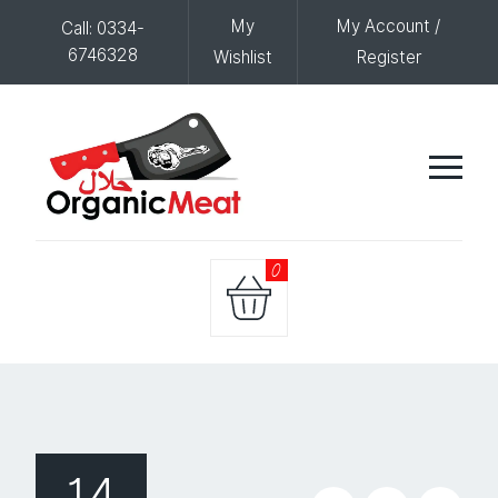
My
My Account /
Call: 0334-
6746328
Wishlist
Register
0
14