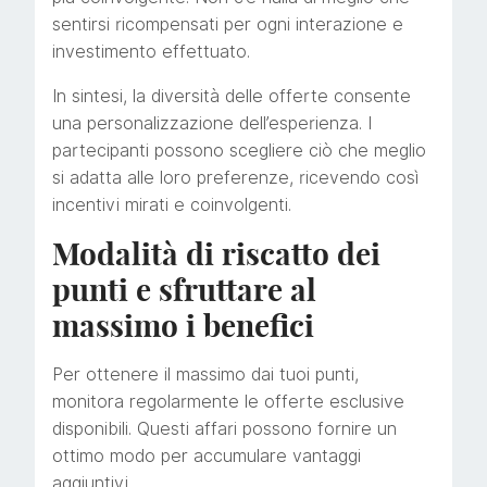
sentirsi ricompensati per ogni interazione e
investimento effettuato.
In sintesi, la diversità delle offerte consente
una personalizzazione dell’esperienza. I
partecipanti possono scegliere ciò che meglio
si adatta alle loro preferenze, ricevendo così
incentivi mirati e coinvolgenti.
Modalità di riscatto dei
punti e sfruttare al
massimo i benefici
Per ottenere il massimo dai tuoi punti,
monitora regolarmente le offerte esclusive
disponibili. Questi affari possono fornire un
ottimo modo per accumulare vantaggi
aggiuntivi.