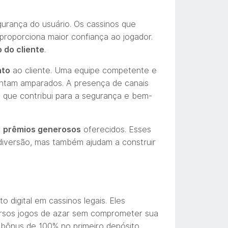
rança do usuário. Os cassinos que
proporciona maior confiança ao jogador.
 do cliente
.
nto
ao cliente. Uma equipe competente e
 sintam amparados. A presença de canais
l que contribui para a segurança e bem-
s
prêmios generosos
oferecidos. Esses
diversão, mas também ajudam a construir
digital em cassinos legais. Eles
rsos jogos de azar sem comprometer sua
 bônus de 100% no primeiro depósito,