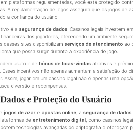
r em plataformas regulamentadas, você está protegido cont
tas. A regulamentação de jogos assegura que os jogos de a
do a confiança do usuário.
ativo é a
segurança de dados
. Cassinos legais investem e
 financeiras dos jogadores, oferecendo um ambiente seguro
tos desses sites disponibilizam
serviços de atendimento
ao c
lema que possa surgir durante a experiência de jogo.
odem usufruir de
bônus de boas-vindas
atrativos e prêmio
. Esses incentivos não apenas aumentam a satisfação do c
r. Assim, jogar em um cassino legal não é apenas uma op
busca diversão e recompensas.
 Dados e Proteção do Usuário
de
jogos de azar
e
apostas online
, a
segurança de dados
plataformas de
entretenimento digital
, como cassinos legai
 adotem tecnologias avançadas de criptografia e ofereçam po