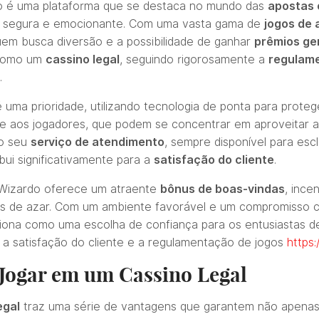
o é uma plataforma que se destaca no mundo das
apostas 
segura e emocionante. Com uma vasta gama de
jogos de 
uem busca diversão e a possibilidade de ganhar
prêmios ge
 como um
cassino legal
, seguindo rigorosamente a
regulame
.
uma prioridade, utilizando tecnologia de ponta para proteg
de aos jogadores, que podem se concentrar em aproveitar a
lo seu
serviço de atendimento
, sempre disponível para esc
bui significativamente para a
satisfação do cliente
.
 Wizardo oferece um atraente
bônus de boas-vindas
, ince
gos de azar. Com um ambiente favorável e um compromisso 
ciona como uma escolha de confiança para os entusiastas d
a a satisfação do cliente e a regulamentação de jogos
https:
 Jogar em um Cassino Legal
egal
traz uma série de vantagens que garantem não apenas