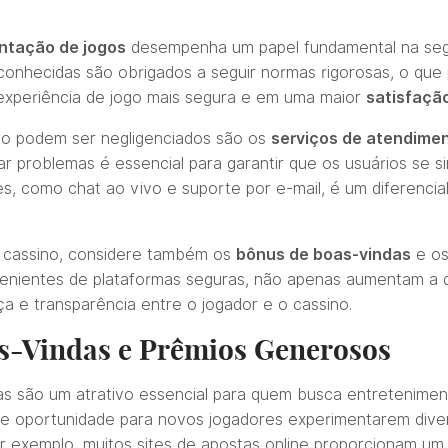
ntação de jogos
desempenha um papel fundamental na segu
onhecidas são obrigados a seguir normas rigorosas, o que 
experiência de jogo mais segura e em uma maior
satisfação
ão podem ser negligenciados são os
serviços de atendime
nar problemas é essencial para garantir que os usuários se
, como chat ao vivo e suporte por e-mail, é um diferencia
m cassino, considere também os
bônus de boas-vindas
e o
venientes de plataformas seguras, não apenas aumentam a 
a e transparência entre o jogador e o cassino.
s-Vindas e Prêmios Generosos
 são um atrativo essencial para quem busca entretenimento 
e oportunidade para novos jogadores experimentarem dive
r exemplo, muitos sites de apostas online proporcionam um