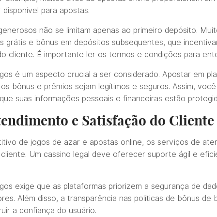
 disponível para apostas.
 generosos não se limitam apenas ao primeiro depósito. Mu
s grátis e bônus em depósitos subsequentes, que incentiva
o cliente. É importante ler os termos e condições para en
gos é um aspecto crucial a ser considerado. Apostar em p
 os bônus e prêmios sejam legítimos e seguros. Assim, voc
 que suas informações pessoais e financeiras estão protegid
tendimento e Satisfação do Cliente
vo de jogos de azar e apostas online, os serviços de aten
o cliente. Um cassino legal deve oferecer suporte ágil e efi
gos exige que as plataformas priorizem a segurança de da
ores. Além disso, a transparência nas políticas de bônus d
uir a confiança do usuário.