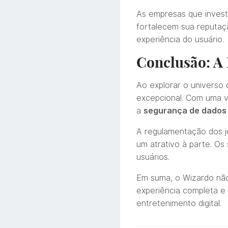
As empresas que inves
fortalecem sua reputaçã
experiência do usuário.
Conclusão: A 
Ao explorar o universo 
excepcional. Com uma 
a
segurança de dados
A regulamentação dos j
um atrativo à parte. O
usuários.
Em suma, o Wizardo não
experiência completa e 
entretenimento digital.