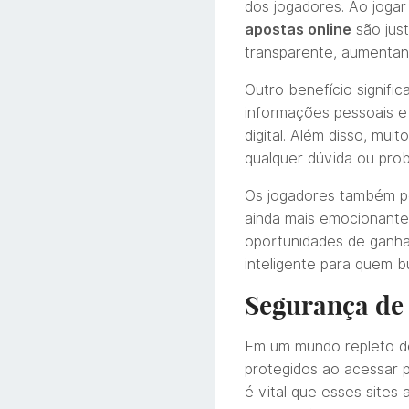
dos jogadores. Ao joga
apostas online
são jus
transparente, aumentan
Outro benefício signific
informações pessoais e
digital. Além disso, mui
qualquer dúvida ou prob
Os jogadores também p
ainda mais emocionante
oportunidades de ganha
inteligente para quem 
Segurança de
Em um mundo repleto 
protegidos ao acessar 
é vital que esses sites