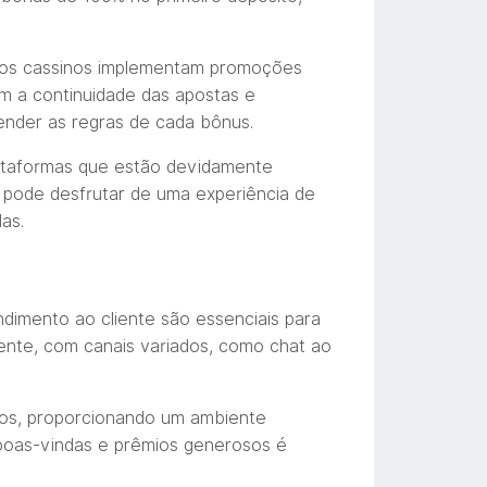
itos cassinos implementam promoções
m a continuidade das apostas e
tender as regras de cada bônus.
lataformas que estão devidamente
ê pode desfrutar de uma experiência de
as.
dimento ao cliente são essenciais para
ciente, com canais variados, como chat ao
dos, proporcionando um ambiente
e boas-vindas e prêmios generosos é