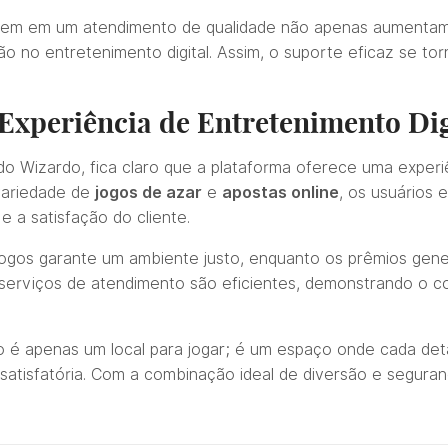
tem em um atendimento de qualidade não apenas aumentam 
o no entretenimento digital. Assim, o suporte eficaz se tor
Experiência de Entretenimento Dig
do Wizardo, fica claro que a plataforma oferece uma experiê
variedade de
jogos de azar
e
apostas online
, os usuários
e a satisfação do cliente.
ogos garante um ambiente justo, enquanto os prêmios gen
s serviços de atendimento são eficientes, demonstrando o
 é apenas um local para jogar; é um espaço onde cada det
satisfatória. Com a combinação ideal de diversão e segura