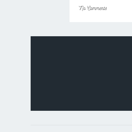
No
Comments