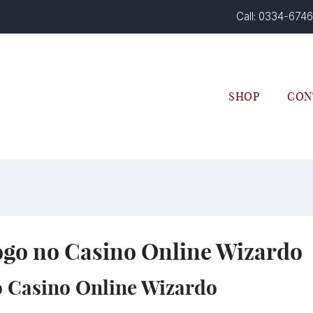
Call: 0334-674
SHOP
CON
Jogo no Casino Online Wizardo
o Casino Online Wizardo