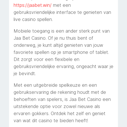
https://jaabet.win/
met een
gebruiksvriendelijke interface te genieten van
live casino spellen.
Mobiele toegang is een ander sterk punt van
Jaa Bet Casino. Of je nu thuis bent of
onderweg, je kunt altijd genieten van jouw
favoriete spellen op je smartphone of tablet.
Dit zorgt voor een flexibele en
gebruiksvriendelijke ervaring, ongeacht waar je
je bevindt.
Met een uitgebreide spelkeuze en een
gebruikservaring die rekening houdt met de
behoeften van spelers, is Jaa Bet Casino een
uitstekende optie voor zowel nieuwe als
ervaren gokkers. Ontdek het zelf en geniet
van wat dit casino te bieden heeft!