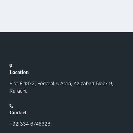
Location
Plot R 1372, Federal B Area, Azizabad Block 8,
Karachi.
Contact
+92 334 6746328