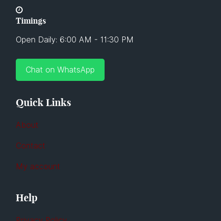
Timings
Open Daily: 6:00 AM - 11:30 PM
Chat on WhatsApp
Quick Links
About
Contact
My account
Help
Privacy Policy