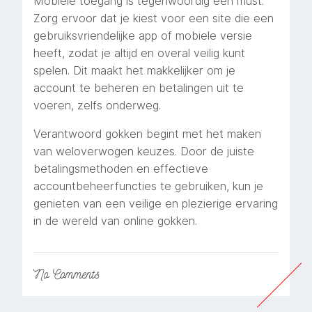
Mobiele toegang is tegenwoordig een must.
Zorg ervoor dat je kiest voor een site die een
gebruiksvriendelijke app of mobiele versie
heeft, zodat je altijd en overal veilig kunt
spelen. Dit maakt het makkelijker om je
account te beheren en betalingen uit te
voeren, zelfs onderweg.
Verantwoord gokken begint met het maken
van weloverwogen keuzes. Door de juiste
betalingsmethoden en effectieve
accountbeheerfuncties te gebruiken, kun je
genieten van een veilige en plezierige ervaring
in de wereld van online gokken.
No
Comments