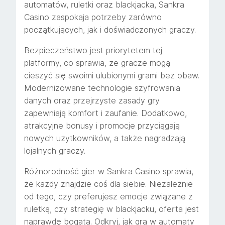
automatów, ruletki oraz blackjacka, Sankra
Casino zaspokaja potrzeby zarówno
początkujących, jak i doświadczonych graczy.
Bezpieczeństwo jest priorytetem tej
platformy, co sprawia, że gracze mogą
cieszyć się swoimi ulubionymi grami bez obaw.
Modernizowane technologie szyfrowania
danych oraz przejrzyste zasady gry
zapewniają komfort i zaufanie. Dodatkowo,
atrakcyjne bonusy i promocje przyciągają
nowych użytkowników, a także nagradzają
lojalnych graczy.
Różnorodność gier w Sankra Casino sprawia,
że każdy znajdzie coś dla siebie. Niezależnie
od tego, czy preferujesz emocje związane z
ruletką, czy strategię w blackjacku, oferta jest
naprawdę bogata. Odkryj, jak gra w automaty