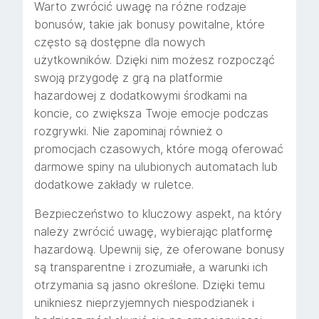
Warto zwrócić uwagę na różne rodzaje
bonusów, takie jak bonusy powitalne, które
często są dostępne dla nowych
użytkowników. Dzięki nim możesz rozpocząć
swoją przygodę z grą na platformie
hazardowej z dodatkowymi środkami na
koncie, co zwiększa Twoje emocje podczas
rozgrywki. Nie zapominaj również o
promocjach czasowych, które mogą oferować
darmowe spiny na ulubionych automatach lub
dodatkowe zakłady w ruletce.
Bezpieczeństwo to kluczowy aspekt, na który
należy zwrócić uwagę, wybierając platformę
hazardową. Upewnij się, że oferowane bonusy
są transparentne i zrozumiałe, a warunki ich
otrzymania są jasno określone. Dzięki temu
unikniesz nieprzyjemnych niespodzianek i