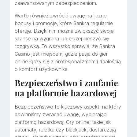
zaawansowanym zabezpieczeniom.
Warto również zwrócić uwagę na liczne
bonusy i promocje, które Sankra regularnie
oferuje. Dzięki nim można zwiększyć swoje
szanse na wygraną lub dłużej cieszyć się
rozgrywką. To wszystko sprawia, że Sankra
Casino jest miejscem, gdzie pasja do gier
online łączy się z profesjonalizmem i dbałością
o komfort użytkownika.
Bezpieczeństwo i zaufanie
na platformie hazardowej
Bezpieczeństwo to kluczowy aspekt, na który
powinniśmy zwracać uwagę, wybierając
platformę hazardową. Gry online, takie jak
automaty, ruletka czy blackjack, dostarczają