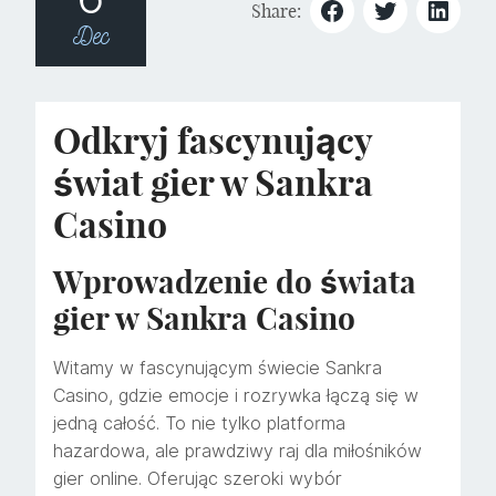
Share:
Dec
Odkryj fascynujący
świat gier w Sankra
Casino
Wprowadzenie do świata
gier w Sankra Casino
Witamy w fascynującym świecie Sankra
Casino, gdzie emocje i rozrywka łączą się w
jedną całość. To nie tylko platforma
hazardowa, ale prawdziwy raj dla miłośników
gier online. Oferując szeroki wybór