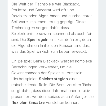
Die Welt der Tischspiele wie Blackjack,
Roulette und Baccarat wird oft von
faszinierenden Algorithmen und durchdachter
Software-Implementierung geprägt. Diese
Technologien sorgen dafür, dass
Spielerlebnisse sowohl spannend als auch fair
sind. Die
Spielregeln
sind klar definiert, doch
die Algorithmen hinter den Kulissen sind das,
was das Spiel wirklich zum Leben erweckt.
Ein Beispiel: Beim Blackjack werden komplexe
Berechnungen verwendet, um die
Gewinnchancen der Spieler zu ermitteln.
Hierbei spielen
Spielstrategien
eine
entscheidende Rolle. Die Benutzeroberfläche
sorgt dafür, dass diese Informationen intuitiv
präsentiert werden, sodass auch Anfänger die
flexiblen Einsätze
verstehen können.