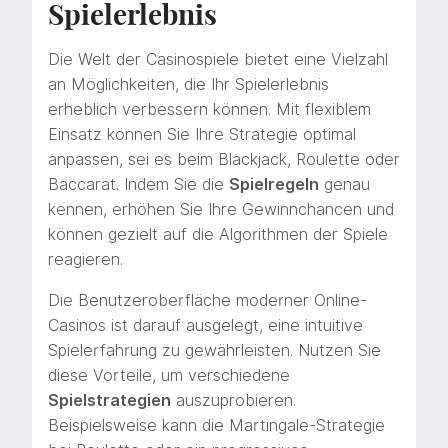
Spielerlebnis
Die Welt der Casinospiele bietet eine Vielzahl
an Möglichkeiten, die Ihr Spielerlebnis
erheblich verbessern können. Mit flexiblem
Einsatz können Sie Ihre Strategie optimal
anpassen, sei es beim Blackjack, Roulette oder
Baccarat. Indem Sie die
Spielregeln
genau
kennen, erhöhen Sie Ihre Gewinnchancen und
können gezielt auf die Algorithmen der Spiele
reagieren.
Die Benutzeroberfläche moderner Online-
Casinos ist darauf ausgelegt, eine intuitive
Spielerfahrung zu gewährleisten. Nutzen Sie
diese Vorteile, um verschiedene
Spielstrategien
auszuprobieren.
Beispielsweise kann die Martingale-Strategie