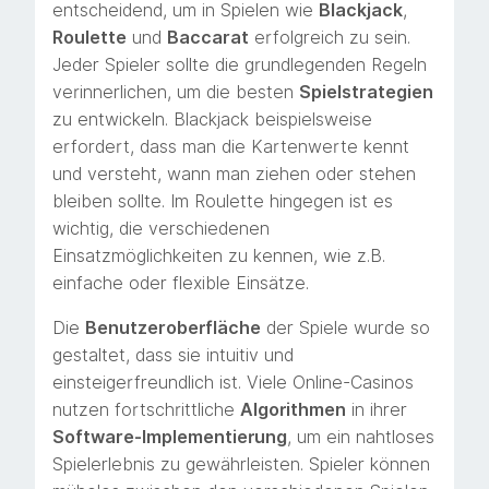
entscheidend, um in Spielen wie
Blackjack
,
Roulette
und
Baccarat
erfolgreich zu sein.
Jeder Spieler sollte die grundlegenden Regeln
verinnerlichen, um die besten
Spielstrategien
zu entwickeln. Blackjack beispielsweise
erfordert, dass man die Kartenwerte kennt
und versteht, wann man ziehen oder stehen
bleiben sollte. Im Roulette hingegen ist es
wichtig, die verschiedenen
Einsatzmöglichkeiten zu kennen, wie z.B.
einfache oder flexible Einsätze.
Die
Benutzeroberfläche
der Spiele wurde so
gestaltet, dass sie intuitiv und
einsteigerfreundlich ist. Viele Online-Casinos
nutzen fortschrittliche
Algorithmen
in ihrer
Software-Implementierung
, um ein nahtloses
Spielerlebnis zu gewährleisten. Spieler können