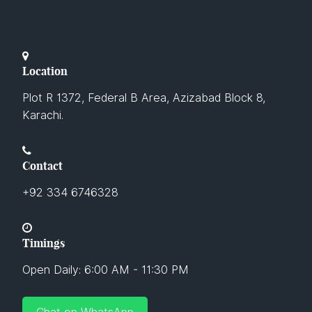
Location
Plot R 1372, Federal B Area, Azizabad Block 8,
Karachi.
Contact
+92 334 6746328
Timings
Open Daily: 6:00 AM - 11:30 PM