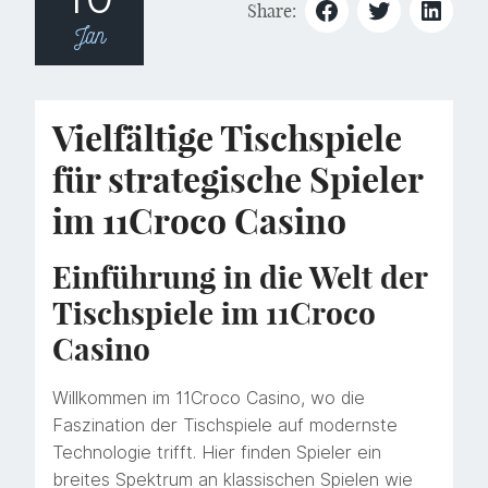
Share:
Jan
Vielfältige Tischspiele
für strategische Spieler
im 11Croco Casino
Einführung in die Welt der
Tischspiele im 11Croco
Casino
Willkommen im 11Croco Casino, wo die
Faszination der Tischspiele auf modernste
Technologie trifft. Hier finden Spieler ein
breites Spektrum an klassischen Spielen wie