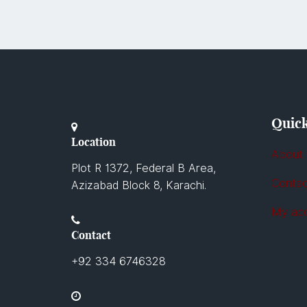
Quick
Location
About
Plot R 1372, Federal B Area,
Contac
Azizabad Block 8, Karachi.
My ac
Contact
+92 334 6746328