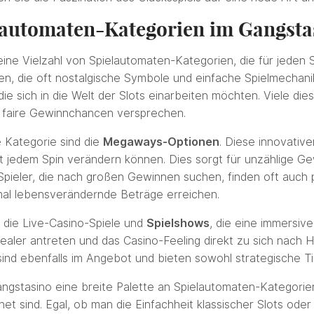
elautomaten-Kategorien im Gangsta
eine Vielzahl von Spielautomaten-Kategorien, die für jeden
en, die oft nostalgische Symbole und einfache Spielmechan
die sich in die Welt der Slots einarbeiten möchten. Viele di
rn faire Gewinnchancen versprechen.
 Kategorie sind die
Megaways-Optionen
. Diese innovativ
mit jedem Spin verändern können. Dies sorgt für unzählige 
pieler, die nach großen Gewinnen suchen, finden oft auch 
l lebensverändernde Beträge erreichen.
 die Live-Casino-Spiele und
Spielshows
, die eine immersive
aler antreten und das Casino-Feeling direkt zu sich nach H
sind ebenfalls im Angebot und bieten sowohl strategische Ti
ngstasino eine breite Palette an Spielautomaten-Kategorien
net sind. Egal, ob man die Einfachheit klassischer Slots o