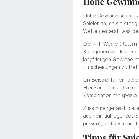
Hohe Gewinne 
Hohe Gewinne sind das 
Spieler an, da sie stet
Wette gespeist, was bed
Die RTP-Werte (Return 
Kategorien wie klassisc
langfristigen Gewinne h
Entscheidungen zu treff
Ein Beispiel für ein be
Hier können die Spieler 
Kombination mit speziell
Zusammengefasst bieten 
auch ein aufregendes Sp
präsent, und das macht 
Tipps für Spi