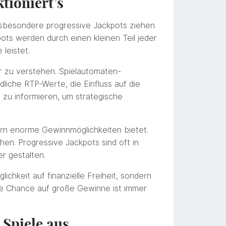
tioniert’s
nsbesondere progressive Jackpots ziehen
pots werden durch einen kleinen Teil jeder
leistet.
r zu verstehen. Spielautomaten-
liche RTP-Werte, die Einfluss auf die
e zu informieren, um strategische
lern enorme Gewinnmöglichkeiten bietet.
hen. Progressive Jackpots sind oft in
er gestalten.
hkeit auf finanzielle Freiheit, sondern
die Chance auf große Gewinne ist immer
 Spiele aus