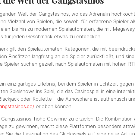
 die Welt der Gangstasinos
genden Welt der Gangstasinos, wo das Adrenalin hochkocht u
ne Vielzahl von Spielen, die sowohl für erfahrene Spieler al
pielen bis hin zu modernen Spielautomaten, die mit Megawa
 es für jeden Geschmack etwas zu entdecken.
rk gilt den Spielautomaten-Kategorien, die mit beeindruc
en Einsätzen langfristig an die Spieler zurückfließt, und sin
iele Spieler suchen gezielt nach Spielautomaten mit hohen
ein einzigartiges Erlebnis, bei dem Spieler in Echtzeit gege
en Spielshows ins Spiel, die das Casinospiel in eine intera
lackjack oder Roulette – die Atmosphäre ist authentisch un
gangstasinos.de/
erleben können.
der Gangstasinos, hohe Gewinne zu erzielen. Die Kombinatio
äge zu gewinnen, macht diese Plattformen besonders attrakti
n Sie die Faszination des Glücksspiels auf eine neue Art u