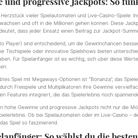
und progressive Jackpots: So funk
Herzstück vieler Spielautomaten und Live-Casino-Spiele. I
ig wachsen und oft in die Millionen gehen können. Diese Jack
eutet, dass jeder Einsatz einen Beitrag zur Jackpot-Summe 
to Player) sind entscheidend, um die Gewinnchancen besse
he Tischspiele oder innovative Spielshows bieten unterschied
aben. Für Spielanfänger ist es wichtig, sich über diese Wert
en.
liebtes Spiel mit Megaways-Optionen ist “Bonanza”, das Spie
durch Freispiele und Multiplikatoren ihre Gewinne vervielfac
en Features integriert, die das Spielerlebnis noch spannend
hohe Gewinne und progressive Jackpots nicht nur die Möglic
ielerlebnis. Ob bei Spielautomaten oder im Live-Casino – 
das Spiel so faszinierend.
elanfänger: So wählst du die besten