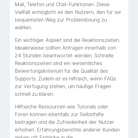
Mail, Telefon und Chat-Funktionen. Diese
Vielfalt ermöglicht es den Nutzern, den für sie
bequemsten Weg zur Problemlösung zu
wählen.
Ein wichtiger Aspekt sind die Reaktionszeiten.
Idealerweise sollten Anfragen innerhalb von
24 Stunden beantwortet werden. Schnelle
Reaktionszeiten sind ein wesentliches
Bewertungskriterium für die Qualität des
Supports. Zudem ist es hilfreich, wenn FAQs
zur Verfügung stehen, um häufige Fragen
schnell zu klären.
Hilfreiche Ressourcen wie Tutorials oder
Foren können ebenfalls zur Selbsthilfe
beitragen und die Zufriedenheit der Nutzer
erhöhen. Erfahrungsberichte anderer Kunden
geben oft Einblicke in die