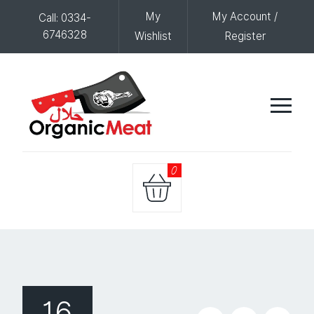
My
My Account /
Call: 0334-
6746328
Wishlist
Register
0
16