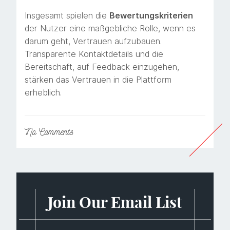
Insgesamt spielen die
Bewertungskriterien
der Nutzer eine maßgebliche Rolle, wenn es
darum geht, Vertrauen aufzubauen.
Transparente Kontaktdetails und die
Bereitschaft, auf Feedback einzugehen,
stärken das Vertrauen in die Plattform
erheblich.
No
Comments
Join Our Email List