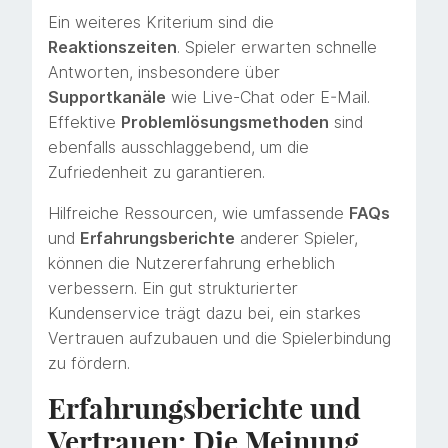
Ein weiteres Kriterium sind die
Reaktionszeiten
. Spieler erwarten schnelle
Antworten, insbesondere über
Supportkanäle
wie Live-Chat oder E-Mail.
Effektive
Problemlösungsmethoden
sind
ebenfalls ausschlaggebend, um die
Zufriedenheit zu garantieren.
Hilfreiche Ressourcen, wie umfassende
FAQs
und
Erfahrungsberichte
anderer Spieler,
können die Nutzererfahrung erheblich
verbessern. Ein gut strukturierter
Kundenservice trägt dazu bei, ein starkes
Vertrauen aufzubauen und die Spielerbindung
zu fördern.
Erfahrungsberichte und
Vertrauen: Die Meinung