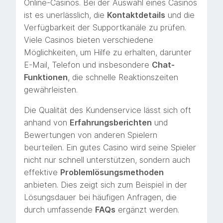
Online-Casinos. Bei der Auswahl eines Casinos
ist es unerlässlich, die
Kontaktdetails
und die
Verfügbarkeit der Supportkanäle zu prüfen.
Viele Casinos bieten verschiedene
Möglichkeiten, um Hilfe zu erhalten, darunter
E-Mail, Telefon und insbesondere
Chat-
Funktionen
, die schnelle Reaktionszeiten
gewährleisten.
Die Qualität des Kundenservice lässt sich oft
anhand von
Erfahrungsberichten
und
Bewertungen von anderen Spielern
beurteilen. Ein gutes Casino wird seine Spieler
nicht nur schnell unterstützen, sondern auch
effektive
Problemlösungsmethoden
anbieten. Dies zeigt sich zum Beispiel in der
Lösungsdauer bei häufigen Anfragen, die
durch umfassende
FAQs
ergänzt werden.