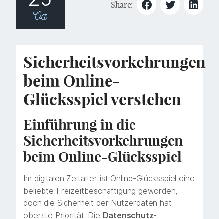
Share:
Oct
Sicherheitsvorkehrungen
beim Online-
Glücksspiel verstehen
Einführung in die
Sicherheitsvorkehrungen
beim Online-Glücksspiel
Im digitalen Zeitalter ist Online-Glücksspiel eine
beliebte Freizeitbeschäftigung geworden,
doch die Sicherheit der Nutzerdaten hat
oberste Priorität. Die
Datenschutz
-