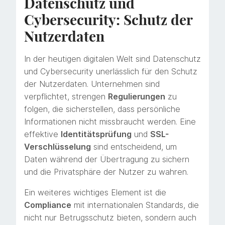
Datenschutz und
Cybersecurity: Schutz der
Nutzerdaten
In der heutigen digitalen Welt sind Datenschutz
und Cybersecurity unerlässlich für den Schutz
der Nutzerdaten. Unternehmen sind
verpflichtet, strengen
Regulierungen
zu
folgen, die sicherstellen, dass persönliche
Informationen nicht missbraucht werden. Eine
effektive
Identitätsprüfung
und
SSL-
Verschlüsselung
sind entscheidend, um
Daten während der Übertragung zu sichern
und die Privatsphäre der Nutzer zu wahren.
Ein weiteres wichtiges Element ist die
Compliance
mit internationalen Standards, die
nicht nur Betrugsschutz bieten, sondern auch