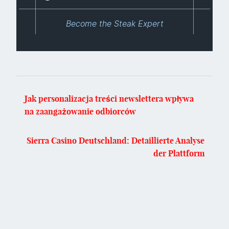
Become the Steak Expert
Jak personalizacja treści newslettera wpływa
na zaangażowanie odbiorców
Sierra Casino Deutschland: Detaillierte Analyse
der Plattform