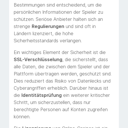
Bestimmungen sind entscheidend, um die
persönlichen Informationen der Spieler zu
schützen. Seriöse Anbieter halten sich an
strenge
Regulierungen
und sind oft in
Ländern lizenziert, die hohe
Sicherheitsstandards verlangen.
Ein wichtiges Element der Sicherheit ist die
SSL-Verschlüsselung
, die sicherstellt, dass
alle Daten, die zwischen dem Spieler und der
Plattform übertragen werden, geschützt sind.
Dies reduziert das Risiko von Datenlecks und
Cyberangriffen erheblich. Darüber hinaus ist
die
Identitätsprüfung
ein weiterer kritischer
Schritt, um sicherzustellen, dass nur
berechtigte Personen auf Konten zugreifen
können.