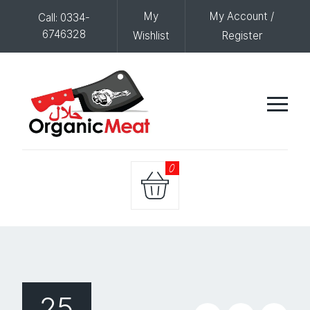
My
My Account /
Call: 0334-
6746328
Wishlist
Register
0
25