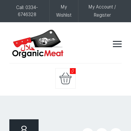
My
My Account /
Call: 0334-
6746328
Wishlist
Register
0
8