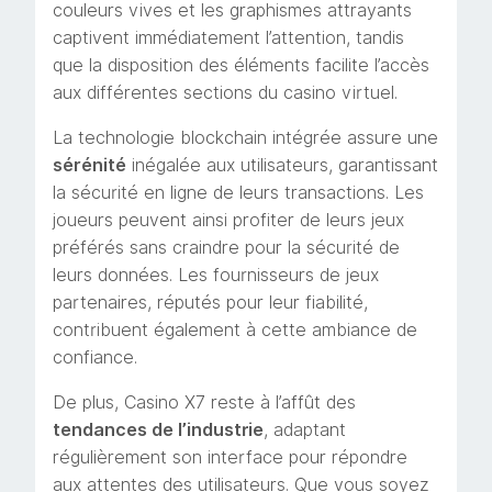
couleurs vives et les graphismes attrayants
captivent immédiatement l’attention, tandis
que la disposition des éléments facilite l’accès
aux différentes sections du casino virtuel.
La technologie blockchain intégrée assure une
sérénité
inégalée aux utilisateurs, garantissant
la sécurité en ligne de leurs transactions. Les
joueurs peuvent ainsi profiter de leurs jeux
préférés sans craindre pour la sécurité de
leurs données. Les fournisseurs de jeux
partenaires, réputés pour leur fiabilité,
contribuent également à cette ambiance de
confiance.
De plus, Casino X7 reste à l’affût des
tendances de l’industrie
, adaptant
régulièrement son interface pour répondre
aux attentes des utilisateurs. Que vous soyez