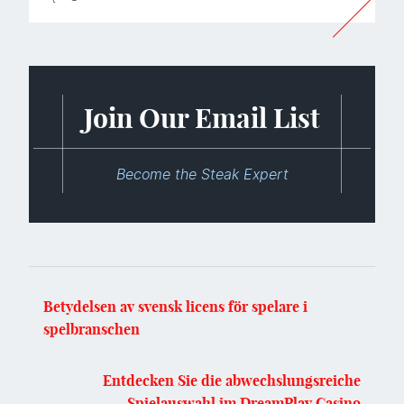
Join Our Email List
Become the Steak Expert
Betydelsen av svensk licens för spelare i
spelbranschen
Entdecken Sie die abwechslungsreiche
Spielauswahl im DreamPlay Casino