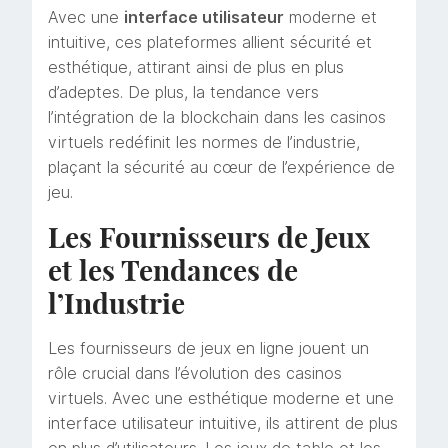
Avec une
interface utilisateur
moderne et
intuitive, ces plateformes allient sécurité et
esthétique, attirant ainsi de plus en plus
d’adeptes. De plus, la tendance vers
l’intégration de la blockchain dans les casinos
virtuels redéfinit les normes de l’industrie,
plaçant la sécurité au cœur de l’expérience de
jeu.
Les Fournisseurs de Jeux
et les Tendances de
l’Industrie
Les fournisseurs de jeux en ligne jouent un
rôle crucial dans l’évolution des casinos
virtuels. Avec une esthétique moderne et une
interface utilisateur intuitive, ils attirent de plus