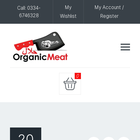
My
My Account /
Call: 0334-
6746328
Wishlist
Register
0
20