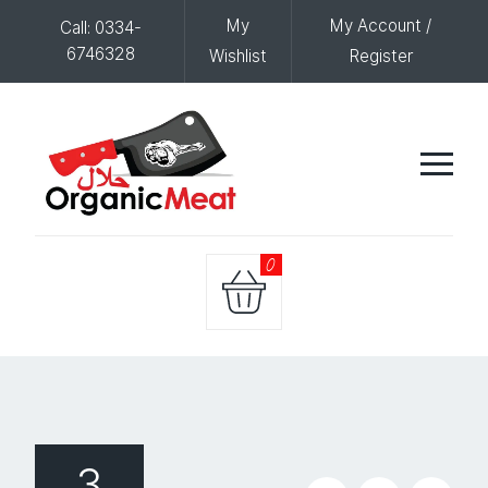
My
My Account /
Call: 0334-
6746328
Wishlist
Register
0
3