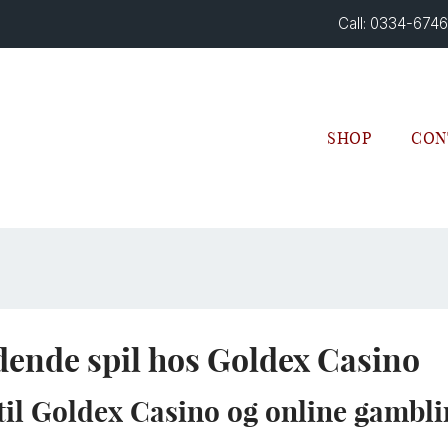
Call: 0334-674
SHOP
CON
ende spil hos Goldex Casino
til Goldex Casino og online gambl