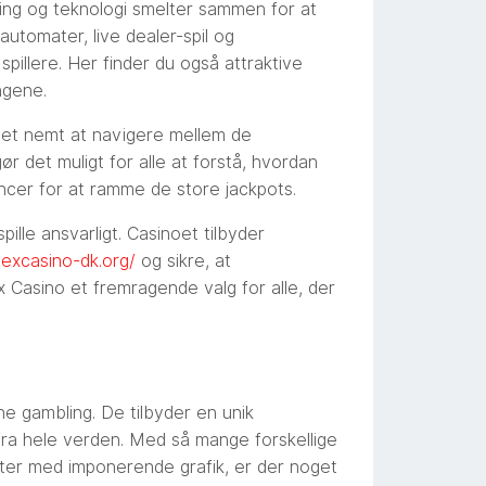
ing og teknologi smelter sammen for at
automater, live dealer-spil og
illere. Her finder du også attraktive
ngene.
 det nemt at navigere mellem de
 gør det muligt for alle at forstå, hvordan
ancer for at ramme de store jackpots.
ille ansvarligt. Casinoet tilbyder
dexcasino-dk.org/
og sikre, at
 Casino et fremragende valg for alle, der
e gambling. De tilbyder en unik
 fra hele verden. Med så mange forskellige
ter med imponerende grafik, er der noget