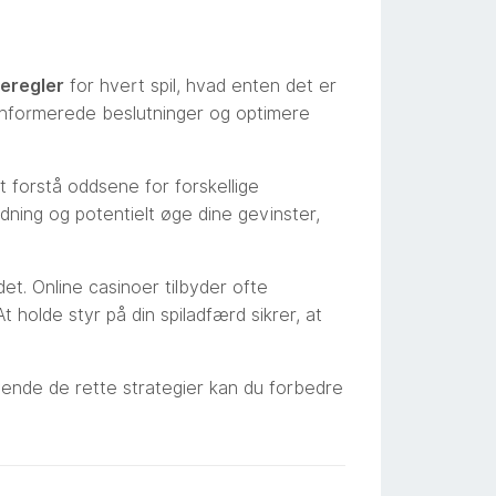
leregler
for hvert spil, hvad enten det er
 informerede beslutninger og optimere
at forstå oddsene for forskellige
dning og potentielt øge dine gevinster,
det. Online casinoer tilbyder ofte
At holde styr på din spiladfærd sikrer, at
nvende de rette strategier kan du forbedre