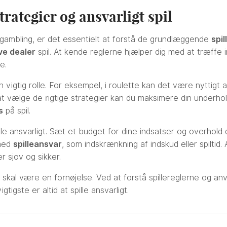
strategier og ansvarligt spil
e gambling, er det essentielt at forstå de grundlæggende
spil
ive dealer
spil. At kende reglerne hjælper dig med at træffe
e.
n vigtig rolle. For eksempel, i roulette kan det være nyttigt 
at vælge de rigtige strategier kan du maksimere din underhol
s
på spil.
ille ansvarligt. Sæt et budget for dine indsatser og overhold 
 med
spilleansvar
, som indskrænkning af indskud eller spiltid. 
r sjov og sikker.
g skal være en fornøjelse. Ved at forstå spillereglerne og a
tigste er altid at spille ansvarligt.