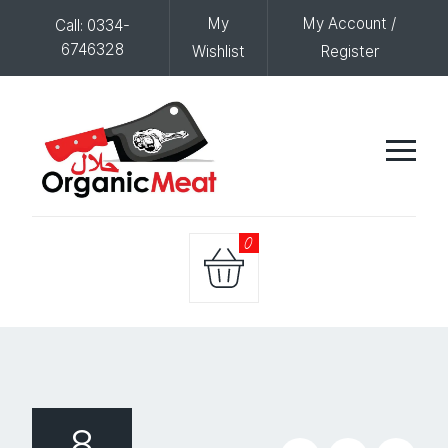
My
My Account /
Call: 0334-
6746328
Wishlist
Register
0
8