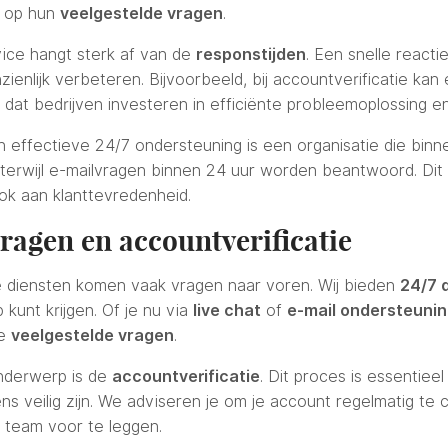
n op hun
veelgestelde vragen
.
vice hangt sterk af van de
responstijden
. Een snelle react
ienlijk verbeteren. Bijvoorbeeld, bij accountverificatie kan e
k dat bedrijven investeren in efficiënte probleemoplossing 
 effectieve 24/7 ondersteuning is een organisatie die bin
, terwijl e-mailvragen binnen 24 uur worden beantwoord. Dit 
ook aan klanttevredenheid.
vragen en accountverificatie
ze diensten komen vaak vragen naar voren. Wij bieden
24/7 
kunt krijgen. Of je nu via
live chat
of
e-mail ondersteuni
je
veelgestelde vragen
.
nderwerp is de
accountverificatie
. Dit proces is essentiee
s veilig zijn. We adviseren je om je account regelmatig te
 team voor te leggen.