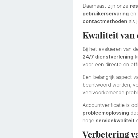
Daarnaast zijn onze
res
gebruikerservaring
en h
contactmethoden
als 
Kwaliteit van
Bij het evalueren van d
24/7 dienstverlening
k
voor een directe en eff
Een belangrijk aspect v
beantwoord worden, verh
veelvoorkomende probl
Accountverificatie is oo
probleemoplossing
doo
hoge
servicekwaliteit
e
Verbetering v