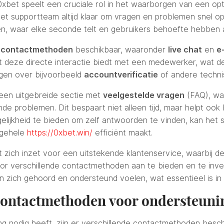
xbet speelt een cruciale rol in het waarborgen van een op
et supportteam altijd klaar om vragen en problemen snel op te
en, waar elke seconde telt en gebruikers behoefte hebben 
e
contactmethoden
beschikbaar, waaronder
live chat
en
e
t deze directe interactie biedt met een medewerker, wat de 
gen over bijvoorbeeld
accountverificatie
of andere technis
een uitgebreide sectie met
veelgestelde vragen
(FAQ), wa
 problemen. Dit bespaart niet alleen tijd, maar helpt ook
elijkheid te bieden om zelf antwoorden te vinden, kan het 
lgehele
https://0xbet.win/
efficiënt maakt.
et zich inzet voor een uitstekende klantenservice, waarbij d
oor verschillende contactmethoden aan te bieden en te inves
n zich gehoord en ondersteund voelen, wat essentieel is in 
contactmethoden voor ondersteuni
g nodig heeft, zijn er verschillende contactmethoden besc