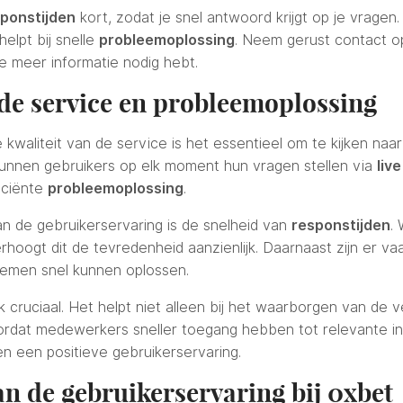
ponstijden
kort, zodat je snel antwoord krijgt op je vragen.
elpt bij snelle
probleemoplossing
. Neem gerust contact op
je meer informatie nodig hebt.
 de service en probleemoplossing
e kwaliteit van de service is het essentieel om te kijken n
unnen gebruikers op elk moment hun vragen stellen via
liv
iciënte
probleemoplossing
.
an de gebruikerservaring is de snelheid van
responstijden
.
oogt dit de tevredenheid aanzienlijk. Daarnaast zijn er v
emen snel kunnen oplossen.
k cruciaal. Het helpt niet alleen bij het waarborgen van de v
rdat medewerkers sneller toegang hebben tot relevante info
n een positieve gebruikerservaring.
an de gebruikerservaring bij 0xbet