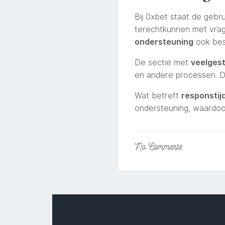
Bij 0xbet staat de gebr
terechtkunnen met vra
ondersteuning
ook besc
De sectie met
veelges
en andere processen. D
Wat betreft
responstij
ondersteuning, waardoo
No
Comments