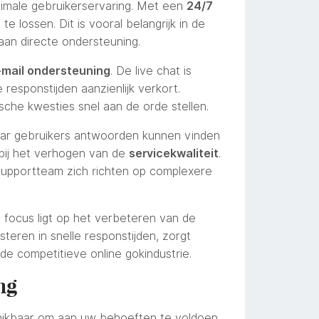
timale gebruikerservaring. Met een
24/7
 lossen. Dit is vooral belangrijk in de
aan directe ondersteuning.
-mail ondersteuning
. De live chat is
responstijden aanzienlijk verkort.
che kwesties snel aan de orde stellen.
ar gebruikers antwoorden kunnen vinden
 bij het verhogen van de
servicekwaliteit
.
supportteam zich richten op complexere
e focus ligt op het verbeteren van de
teren in snelle responstijden, zorgt
de competitieve online gokindustrie.
ng
hikbaar om aan uw behoeften te voldoen.