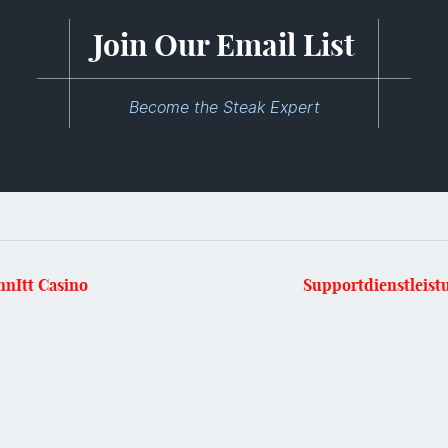
Join Our Email List
Become the Steak Expert
nnItt Casino
Supportdienstleist