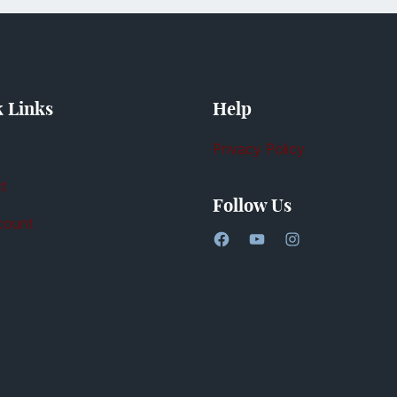
 Links
Help
Privacy Policy
t
Follow Us
count