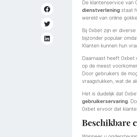
De klantenservice van 0
dienstverlening
staat h
wereld van online gokk
Bij 0xbet zijn er divers
bijzonder populair omda
Klanten kunnen hun vra
Daarnaast heeft 0xbet 
op de meest voorkomende
Door gebruikers de mog
vraagstukken, wat de a
Het is duidelijk dat 0xb
gebruikerservaring
. D
0xbet ervoor dat klante
Beschikbare 
Wanneer u ondersteunin