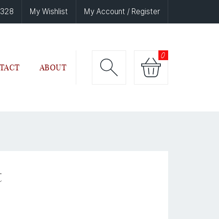
6328
My Wishlist
My Account / Register
0
TACT
ABOUT
t