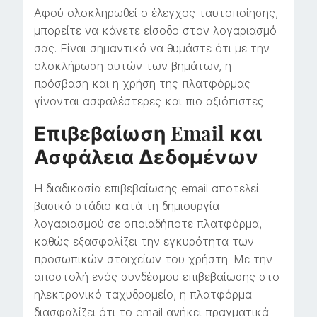
Αφού ολοκληρωθεί ο έλεγχος ταυτοποίησης,
μπορείτε να κάνετε είσοδο στον λογαριασμό
σας. Είναι σημαντικό να θυμάστε ότι με την
ολοκλήρωση αυτών των βημάτων, η
πρόσβαση και η χρήση της πλατφόρμας
γίνονται ασφαλέστερες και πιο αξιόπιστες.
Επιβεβαίωση Email και
Ασφάλεια Δεδομένων
Η διαδικασία επιβεβαίωσης email αποτελεί
βασικό στάδιο κατά τη δημιουργία
λογαριασμού σε οποιαδήποτε πλατφόρμα,
καθώς εξασφαλίζει την εγκυρότητα των
προσωπικών στοιχείων του χρήστη. Με την
αποστολή ενός συνδέσμου επιβεβαίωσης στο
ηλεκτρονικό ταχυδρομείο, η πλατφόρμα
διασφαλίζει ότι το email ανήκει πραγματικά