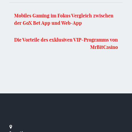
Mobiles Gaming im Fokus Vergleich zwischen
der GoX Bet App und Web-App
Die Vorteile des exklusiven VIP-Programms von
MrBitCasino