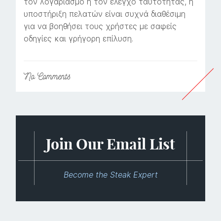
τον λογαριασμό ή τον έλεγχο ταυτότητας, η
υποστήριξη πελατών είναι συχνά διαθέσιμη
για να βοηθήσει τους χρήστες με σαφείς
οδηγίες και γρήγορη επίλυση.
No
Comments
Join Our Email List
Become the Steak Expert