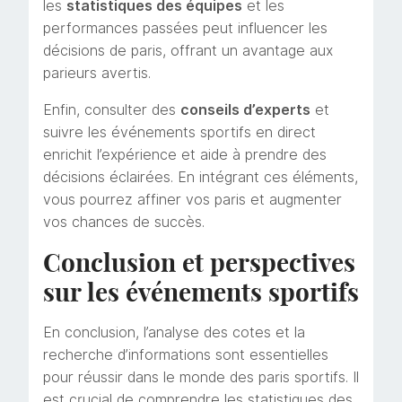
les
statistiques des équipes
et les
performances passées peut influencer les
décisions de paris, offrant un avantage aux
parieurs avertis.
Enfin, consulter des
conseils d’experts
et
suivre les événements sportifs en direct
enrichit l’expérience et aide à prendre des
décisions éclairées. En intégrant ces éléments,
vous pourrez affiner vos paris et augmenter
vos chances de succès.
Conclusion et perspectives
sur les événements sportifs
En conclusion, l’analyse des cotes et la
recherche d’informations sont essentielles
pour réussir dans le monde des paris sportifs. Il
est crucial de comprendre les statistiques des