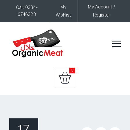
My
My Account /
Call: 0334-
6746328
Wishlist
Register
0
17