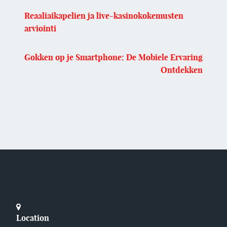
Reaaliaikapelien ja live-kasinokokemusten
arviointi
Gokken op je Smartphone: De Mobiele Ervaring
Ontdekken
Location