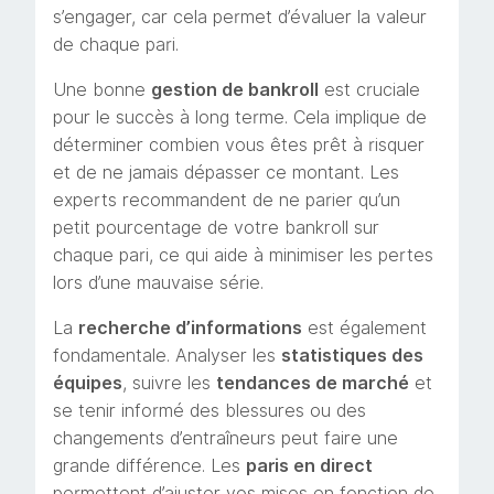
s’engager, car cela permet d’évaluer la valeur
de chaque pari.
Une bonne
gestion de bankroll
est cruciale
pour le succès à long terme. Cela implique de
déterminer combien vous êtes prêt à risquer
et de ne jamais dépasser ce montant. Les
experts recommandent de ne parier qu’un
petit pourcentage de votre bankroll sur
chaque pari, ce qui aide à minimiser les pertes
lors d’une mauvaise série.
La
recherche d’informations
est également
fondamentale. Analyser les
statistiques des
équipes
, suivre les
tendances de marché
et
se tenir informé des blessures ou des
changements d’entraîneurs peut faire une
grande différence. Les
paris en direct
permettent d’ajuster vos mises en fonction de