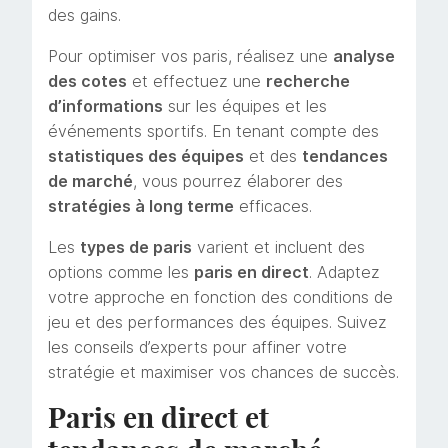
des gains.
Pour optimiser vos paris, réalisez une
analyse
des cotes
et effectuez une
recherche
d’informations
sur les équipes et les
événements sportifs. En tenant compte des
statistiques des équipes
et des
tendances
de marché
, vous pourrez élaborer des
stratégies à long terme
efficaces.
Les
types de paris
varient et incluent des
options comme les
paris en direct
. Adaptez
votre approche en fonction des conditions de
jeu et des performances des équipes. Suivez
les conseils d’experts pour affiner votre
stratégie et maximiser vos chances de succès.
Paris en direct et