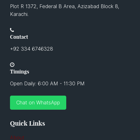
Plot R 1372, Federal B Area, Azizabad Block 8,
Karachi.
Contact
+92 334 6746328
Timings
Open Daily: 6:00 AM - 11:30 PM
Chat on WhatsApp
Quick Links
About