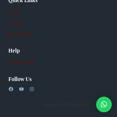
Quick Links
About
Contact
My account
Help
Privacy Policy
Follow Us
How can I help you?