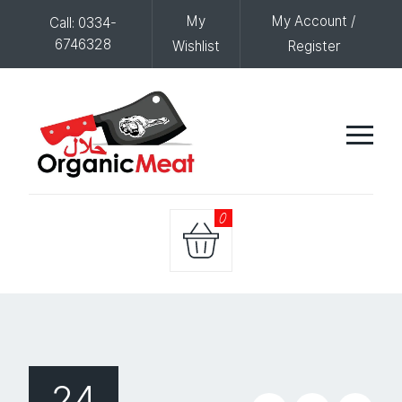
My
My Account /
Call: 0334-
6746328
Wishlist
Register
0
24