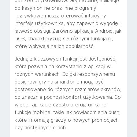
potrzeb użytkowników. Gry mobilne, aplikacje
do kasyn online oraz inne programy
rozrywkowe muszą oferować intuicyjny
interfejs użytkownika, aby zapewnić wygodę i
łatwość obsługi. Zarówno aplikacje Android, jak
i iOS, charakteryzują się różnymi funkcjami,
które wpływają na ich popularność.
Jedną z kluczowych funkcji jest dostępność,
która pozwala na korzystanie z aplikacji w
różnych warunkach. Dzięki responsywnemu
designowi gry na smartfonie mogą być
dostosowane do różnych rozmiarów ekranów,
co znacznie podnosi komfort użytkowania. Co
więcej, aplikacje często oferują unikalne
funkcje mobilne, takie jak powiadomienia push,
które informują graczy o nowych promocjach
czy dostępnych grach.