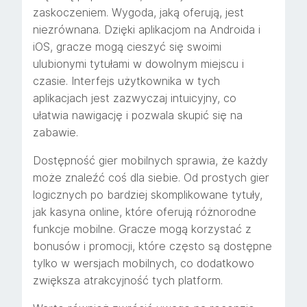
zaskoczeniem. Wygoda, jaką oferują, jest
niezrównana. Dzięki aplikacjom na Androida i
iOS, gracze mogą cieszyć się swoimi
ulubionymi tytułami w dowolnym miejscu i
czasie. Interfejs użytkownika w tych
aplikacjach jest zazwyczaj intuicyjny, co
ułatwia nawigację i pozwala skupić się na
zabawie.
Dostępność gier mobilnych sprawia, że każdy
może znaleźć coś dla siebie. Od prostych gier
logicznych po bardziej skomplikowane tytuły,
jak kasyna online, które oferują różnorodne
funkcje mobilne. Gracze mogą korzystać z
bonusów i promocji, które często są dostępne
tylko w wersjach mobilnych, co dodatkowo
zwiększa atrakcyjność tych platform.