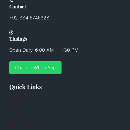
Contact
+92 334 6746328
Timings
Open Daily: 6:00 AM - 11:30 PM
Chat on WhatsApp
Quick Links
About
Contact
My account