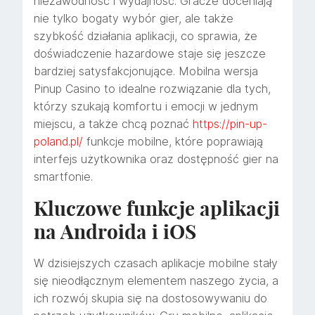
niezawodność i wydajność. Gracze doceniają
nie tylko bogaty wybór gier, ale także
szybkość działania aplikacji, co sprawia, że
doświadczenie hazardowe staje się jeszcze
bardziej satysfakcjonujące. Mobilna wersja
Pinup Casino to idealne rozwiązanie dla tych,
którzy szukają komfortu i emocji w jednym
miejscu, a także chcą poznać
https://pin-up-
poland.pl/
funkcje mobilne, które poprawiają
interfejs użytkownika oraz dostępność gier na
smartfonie.
Kluczowe funkcje aplikacji
na Androida i iOS
W dzisiejszych czasach aplikacje mobilne stały
się nieodłącznym elementem naszego życia, a
ich rozwój skupia się na dostosowywaniu do