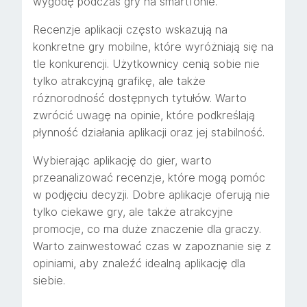
wygodę podczas gry na smartfonie.
Recenzje aplikacji często wskazują na
konkretne gry mobilne, które wyróżniają się na
tle konkurencji. Użytkownicy cenią sobie nie
tylko atrakcyjną grafikę, ale także
różnorodność dostępnych tytułów. Warto
zwrócić uwagę na opinie, które podkreślają
płynność działania aplikacji oraz jej stabilność.
Wybierając aplikację do gier, warto
przeanalizować recenzje, które mogą pomóc
w podjęciu decyzji. Dobre aplikacje oferują nie
tylko ciekawe gry, ale także atrakcyjne
promocje, co ma duże znaczenie dla graczy.
Warto zainwestować czas w zapoznanie się z
opiniami, aby znaleźć idealną aplikację dla
siebie.