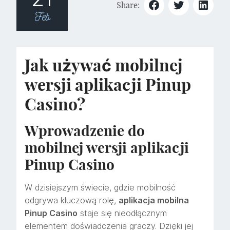
Share:
Feb
Jak używać mobilnej
wersji aplikacji Pinup
Casino?
Wprowadzenie do
mobilnej wersji aplikacji
Pinup Casino
W dzisiejszym świecie, gdzie mobilność
odgrywa kluczową rolę,
aplikacja mobilna
Pinup Casino
staje się nieodłącznym
elementem doświadczenia graczy. Dzięki jej