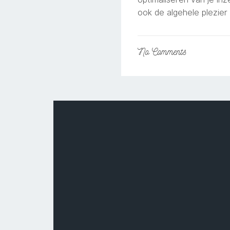
ook de algehele plezier
No
Comments