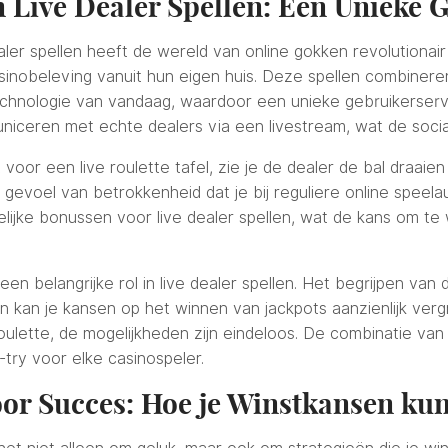
 Live Dealer Spellen: Een Unieke 
ler spellen heeft de wereld van online gokken revolutionai
inobeleving vanuit hun eigen huis. Deze spellen combineren
chnologie van vandaag, waardoor een unieke gebruikerservarin
iceren met echte dealers via een livestream, wat de social
t voor een live roulette tafel, zie je de dealer de bal draaien
n gevoel van betrokkenheid dat je bij reguliere online spee
kelijke bonussen voor live dealer spellen, wat de kans om t
en belangrijke rol in live dealer spellen. Het begrijpen va
ën kan je kansen op het winnen van jackpots aanzienlijk verg
roulette, de mogelijkheden zijn eindeloos. De combinatie van
-try voor elke casinospeler.
oor Succes: Hoe je Winstkansen ku