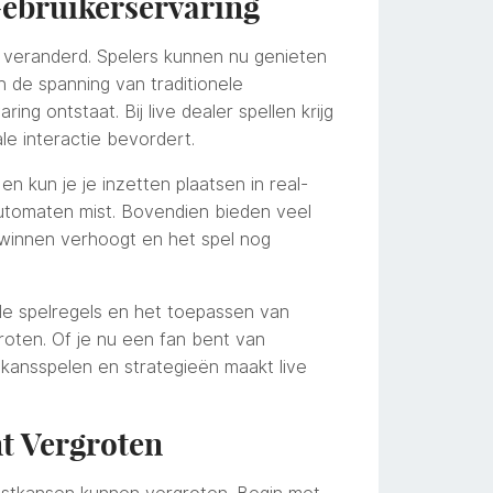
Gebruikerservaring
r veranderd. Spelers kunnen nu genieten
 de spanning van traditionele
g ontstaat. Bij live dealer spellen krijg
e interactie bevordert.
 en kun je je inzetten plaatsen in real-
lautomaten mist. Bovendien bieden veel
e winnen verhoogt en het spel nog
n de spelregels en het toepassen van
roten. Of je nu een fan bent van
 kansspelen en strategieën maakt live
nt Vergroten