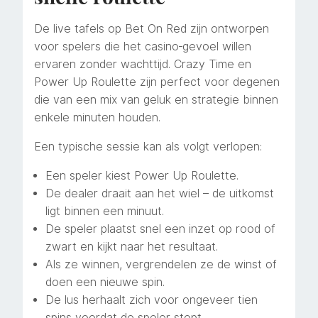
De live tafels op Bet On Red zijn ontworpen
voor spelers die het casino‑gevoel willen
ervaren zonder wachttijd. Crazy Time en
Power Up Roulette zijn perfect voor degenen
die van een mix van geluk en strategie binnen
enkele minuten houden.
Een typische sessie kan als volgt verlopen:
Een speler kiest Power Up Roulette.
De dealer draait aan het wiel – de uitkomst
ligt binnen een minuut.
De speler plaatst snel een inzet op rood of
zwart en kijkt naar het resultaat.
Als ze winnen, vergrendelen ze de winst of
doen een nieuwe spin.
De lus herhaalt zich voor ongeveer tien
spins voordat de speler stopt.