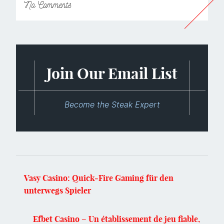
No
Comments
Join Our Email List
Become the Steak Expert
Vasy Casino: Quick‑Fire Gaming für den
unterwegs Spieler
Efbet Casino – Un établissement de jeu fiable,