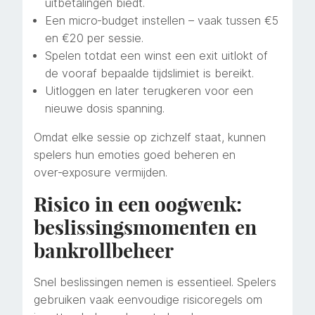
uitbetalingen biedt.
Een micro‑budget instellen – vaak tussen €5
en €20 per sessie.
Spelen totdat een winst een exit uitlokt of
de vooraf bepaalde tijdslimiet is bereikt.
Uitloggen en later terugkeren voor een
nieuwe dosis spanning.
Omdat elke sessie op zichzelf staat, kunnen
spelers hun emoties goed beheren en
over‑exposure vermijden.
Risico in een oogwenk:
beslissingsmomenten en
bankrollbeheer
Snel beslissingen nemen is essentieel. Spelers
gebruiken vaak eenvoudige risicoregels om