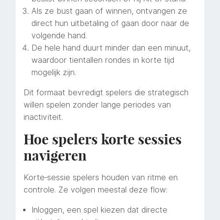
Als ze bust gaan of winnen, ontvangen ze
direct hun uitbetaling of gaan door naar de
volgende hand.
De hele hand duurt minder dan een minuut,
waardoor tientallen rondes in korte tijd
mogelijk zijn.
Dit formaat bevredigt spelers die strategisch
willen spelen zonder lange periodes van
inactiviteit.
Hoe spelers korte sessies
navigeren
Korte‑sessie spelers houden van ritme en
controle. Ze volgen meestal deze flow:
Inloggen, een spel kiezen dat directe