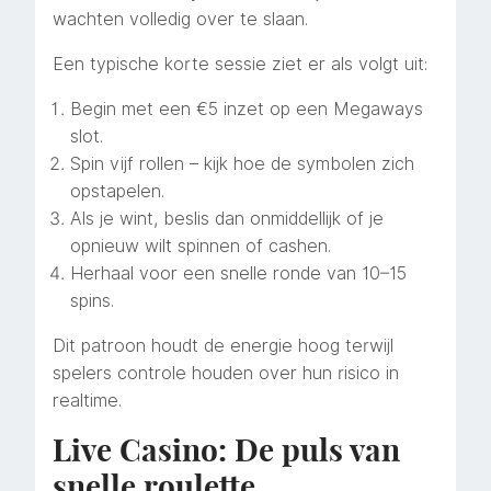
wachten volledig over te slaan.
Een typische korte sessie ziet er als volgt uit:
Begin met een €5 inzet op een Megaways
slot.
Spin vijf rollen – kijk hoe de symbolen zich
opstapelen.
Als je wint, beslis dan onmiddellijk of je
opnieuw wilt spinnen of cashen.
Herhaal voor een snelle ronde van 10–15
spins.
Dit patroon houdt de energie hoog terwijl
spelers controle houden over hun risico in
realtime.
Live Casino: De puls van
snelle roulette