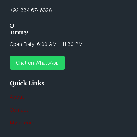
+92 334 6746328
Timings
Open Daily: 6:00 AM - 11:30 PM
Chat on WhatsApp
Quick Links
About
Contact
My account