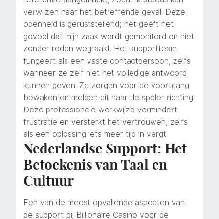
verwijzen naar het betreffende geval. Deze
openheid is geruststellend; het geeft het
gevoel dat mijn zaak wordt gemonitord en niet
zonder reden wegraakt. Het supportteam
fungeert als een vaste contactpersoon, zelfs
wanneer ze zelf niet het volledige antwoord
kunnen geven. Ze zorgen voor de voortgang
bewaken en melden dit naar de speler richting.
Deze professionele werkwijze vermindert
frustratie en versterkt het vertrouwen, zelfs
als een oplossing iets meer tijd in vergt.
Nederlandse Support: Het
Betoekenis van Taal en
Cultuur
Een van de meest opvallende aspecten van
de support bij Billionaire Casino voor de