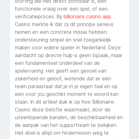
storting die niet direct zichtbaar is, een
functionele vraag over een spel, of een
verificatieproces. Bij
billionaire casino app
Casino merkte ik dat zij dit principe serieus
nemen en een concrete missie hebben:
ondersteuning simpel en snel toegankelijk
maken voor iedere speler in Nederland. Deze
aandacht op directe hulp is geen bijzaak, maar
een fundamenteel onderdeel van de
spelervaring. Het geeft een gevoel van
zekerheid en geloof, wetende dat er een
team paraastaat dat je in je eigen taal en op
een voor jou geschikt moment te woord kan
staan. In dit artikel duik ik op hoe Billionaire
Casino deze belofte waarmaakt, door de
uiteenlopende kanalen, de beschikbaarheid en
de aanpak van het supportteam te bekijken.
Het doel is altijd om hindernissen weg te