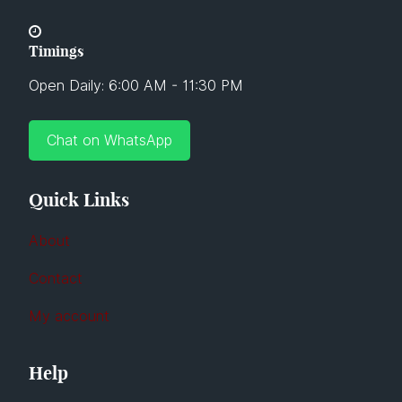
Timings
Open Daily: 6:00 AM - 11:30 PM
Chat on WhatsApp
Quick Links
About
Contact
My account
Help