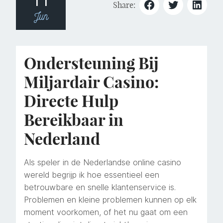
Share:
Jun
Ondersteuning Bij
Miljardair Casino:
Directe Hulp
Bereikbaar in
Nederland
Als speler in de Nederlandse online casino
wereld begrijp ik hoe essentieel een
betrouwbare en snelle klantenservice is.
Problemen en kleine problemen kunnen op elk
moment voorkomen, of het nu gaat om een