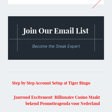
Join Our Email List
Become the Steak Expert
Step by Step Account Setup at Tiger Bingo
Jaarrond Excitement: Billionaire Casino Maakt
bekend Promotieagenda voor Nederland