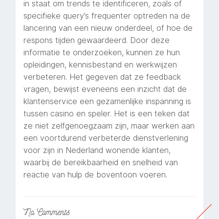
in staat om trends te identificeren, zoals of
specifieke query’s frequenter optreden na de
lancering van een nieuw onderdeel, of hoe de
respons tijden gewaardeerd. Door deze
informatie te onderzoeken, kunnen ze hun
opleidingen, kennisbestand en werkwijzen
verbeteren. Het gegeven dat ze feedback
vragen, bewijst eveneens een inzicht dat de
klantenservice een gezamenlijke inspanning is
tussen casino en speler. Het is een teken dat
ze niet zelfgenoegzaam zijn, maar werken aan
een voortdurend verbeterde dienstverlening
voor zijn in Nederland wonende klanten,
waarbij de bereikbaarheid en snelheid van
reactie van hulp de boventoon voeren.
No
Comments