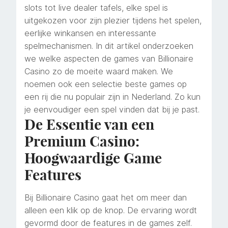
slots tot live dealer tafels, elke spel is
uitgekozen voor zijn plezier tijdens het spelen,
eerlijke winkansen en interessante
spelmechanismen. In dit artikel onderzoeken
we welke aspecten de games van Billionaire
Casino zo de moeite waard maken. We
noemen ook een selectie beste games op
een rij die nu populair zijn in Nederland. Zo kun
je eenvoudiger een spel vinden dat bij je past.
De Essentie van een
Premium Casino:
Hoogwaardige Game
Features
Bij Billionaire Casino gaat het om meer dan
alleen een klik op de knop. De ervaring wordt
gevormd door de features in de games zelf.