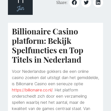
Share:
Jun
Billionaire Casino
platform: Bekijk
Spelfuncties en Top
Titels in Nederland
Voor Nederlandse gokkers die een online
casino zoeken dat uitstijgt dan het gemiddelde,
is Billionaire Casino een serieuze optie
https://billionaire.co.nl/
. Het platform
onderscheidt zich door een verzameling
spellen waarbij niet het aantal, maar de
kwaliteit van de games centraal staat. Van