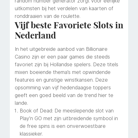
random number generator zorgt voor eerlijke
uitkomsten bij het verdelen van kaarten of
ronddraaien van de roulette.
Vijf beste Favoriete Slots in
Nederland
In het uitgebreide aanbod van Billionaire
Casino zijn er een paar games die steeds
favoriet zijn bij Hollandse spelers. Deze titels
mixen boeiende thema’s met opwindende
features en gunstige winstkansen. Deze
opsomming van vijf hedendaagse toppers
geeft een goed beeld van de trend hier te
lande.
Book of Dead: De meeslepende slot van
Play’n GO met zijn uitbreidende symbool in
de free spins is een onverwoestbare
klassieker.