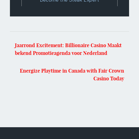
Jaarrond Excitement: Billionaire Casino Maakt
bekend Promotieagenda voor Nederland
Energize Playtime in Canada with Fair Crown
Casino Today