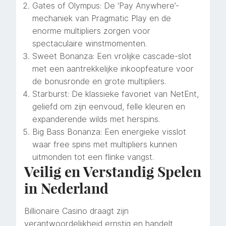
Gates of Olympus: De ‘Pay Anywhere’-
mechaniek van Pragmatic Play en de
enorme multipliers zorgen voor
spectaculaire winstmomenten.
Sweet Bonanza: Een vrolijke cascade-slot
met een aantrekkelijke inkoopfeature voor
de bonusronde en grote multipliers.
Starburst: De klassieke favoriet van NetEnt,
geliefd om zijn eenvoud, felle kleuren en
expanderende wilds met herspins.
Big Bass Bonanza: Een energieke visslot
waar free spins met multipliers kunnen
uitmonden tot een flinke vangst.
Veilig en Verstandig Spelen
in Nederland
Billionaire Casino draagt zijn
verantwoordelijkheid ernstig en handelt