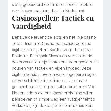
slots, gebaseerd op films en series, hebben
een trouwe aanhang fans in Nederland.
Casinospellen: Tactiek en
Vaardigheid
Behalve de levendige slots en het live casino
heeft Billionaire Casino een solide collectie
digitale tafelspellen. Spellen zoals European
Roulette, Blackjack Classic en verschillende
pokervarianten zijn uitstekend voor spelers die
houden van tactiek en eigen invloed. Deze
digitale versies leveren vaak regelbare regels
en verschillende inzetlimieten. Uitermate
geschikt om strategieën uit te proberen. Voor
Nederlanders die hun kansberekening willen
beproeven of simpelweg een rustiger tempo
verkiezen, zijn deze spellen onmisbaar. Een