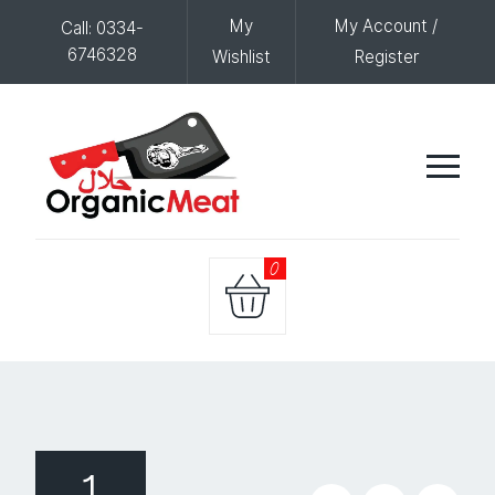
My
My Account /
Call: 0334-
6746328
Wishlist
Register
0
1